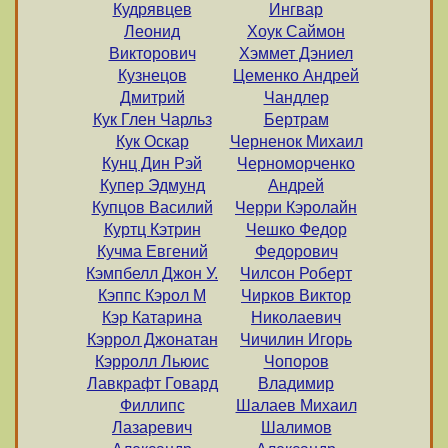
Кудрявцев
Ингвар
Леонид
Хоук Саймон
Викторович
Хэммет Дэниел
Кузнецов
Цеменко Андрей
Дмитрий
Чандлер
Кук Глен Чарльз
Бертрам
Кук Оскар
Черненок Михаил
Кунц Дин Рэй
Черноморченко
Купер Эдмунд
Андрей
Купцов Василий
Черри Кэролайн
Куртц Кэтрин
Чешко Федор
Кучма Евгений
Федорович
Кэмпбелл Джон У.
Чилсон Роберт
Кэппс Кэрол М
Чирков Виктор
Кэр Катарина
Николаевич
Кэррол Джонатан
Чичилин Игорь
Кэрролл Льюис
Чопоров
Лавкрафт Говард
Владимир
Филлипс
Шалаев Михаил
Лазаревич
Шалимов