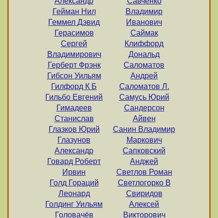
Александр
Савченко
Гейман Нил
Владимир
Геммел Дэвид
Иванович
Герасимов
Саймак
Сергей
Клиффорд
Владимирович
Дональд
Герберт Фрэнк
Саломатов
Гибсон Уильям
Андрей
Гилфорд К Б
Саломатов Л.
Гильбо Евгений
Самусь Юрий
Гимадеев
Сандерсон
Станислав
Айвен
Глазков Юрий
Санин Владимир
Глазунов
Маркович
Александр
Сапковский
Говард Роберт
Анджей
Ирвин
Светлов Роман
Голд Гораций
Светлогорко В
Леонард
Свиридов
Голдинг Уильям
Алексей
Головачёв
Викторович