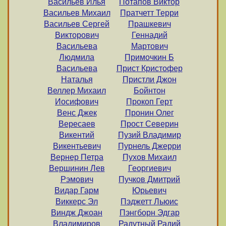
Васильев Илья
Потапов Виктор
Васильев Михаил
Пратчетт Терри
Васильев Сергей
Прашкевич
Викторович
Геннадий
Васильева
Мартович
Людмила
Примочкин Б
Васильева
Прист Кристофер
Наталья
Пристли Джон
Веллер Михаил
Бойнтон
Иосифович
Прокоп Герт
Венс Джек
Пронин Олег
Вересаев
Прост Северин
Викентий
Пузий Владимир
Викентьевич
Пурнель Джерри
Вернер Петра
Пухов Михаил
Вершинин Лев
Георгиевич
Рэмович
Пучков Дмитрий
Видар Гарм
Юрьевич
Виккерс Эл
Пэджетт Льюис
Виндж Джоан
Пэнгборн Эдгар
Владимиров
Радутный Радий