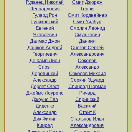
Гуданец Николай
Смит Джордж
Леонардович
Генри
Гулард Рон
Смит Кордвейнер
Гуляковский
Смит Уилбур
Евгений
Смолин Леонид
Яковлевич
Смушкович
Далмас Джон
Даниил
Дашков Андрей
Снегов Сергей
Георгиевич
Александрович
Де Камп Лион
Соколов
Спрэг
Александр
Деревицкий
Соколов Михаил
Александр
Соркин Эдуард
Дерлет Огэст
Спинрад Норман
Джеймс Лоуренс
Ричард
Джоунс Ева
Спринский
Диденко
Василий
Александр
Стайт К
Дик Филип
Стальнов Илья
Кинред
Александрович
Дикинсон Питер
Становкина