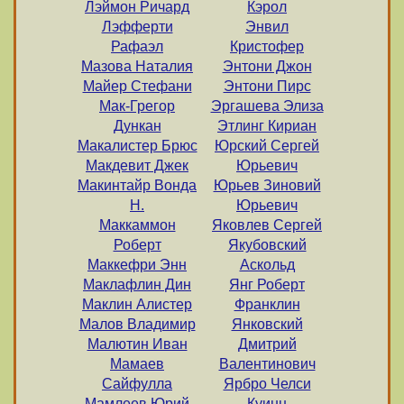
Лэймон Ричард
Кэрол
Лэфферти
Энвил
Рафаэл
Кристофер
Мазова Наталия
Энтони Джон
Майер Стефани
Энтони Пирс
Мак-Грегор
Эргашева Элиза
Дункан
Этлинг Кириан
Макалистер Брюс
Юрский Сергей
Макдевит Джек
Юрьевич
Макинтайр Вонда
Юрьев Зиновий
Н.
Юрьевич
Маккаммон
Яковлев Сергей
Роберт
Якубовский
Маккефри Энн
Аскольд
Маклафлин Дин
Янг Роберт
Маклин Алистер
Франклин
Малов Владимир
Янковский
Малютин Иван
Дмитрий
Мамаев
Валентинович
Сайфулла
Ярбро Челси
Мамлеев Юрий
Куинн