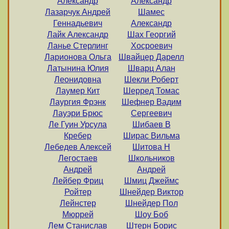
Александр
Александр
Лазарчук Андрей
Шамес
Геннадьевич
Александр
Лайк Александр
Шах Георгий
Ланье Стерлинг
Хосроевич
Ларионова Ольга
Швайцер Дарелл
Латынина Юлия
Шварц Алан
Леонидовна
Шекли Роберт
Лаумер Кит
Шерред Томас
Лаургия Фрэнк
Шефнер Вадим
Лауэри Брюс
Сергеевич
Ле Гуин Урсула
Шибаев В
Кребер
Ширас Вильма
Лебедев Алексей
Шитова Н
Легостаев
Школьников
Андрей
Андрей
Лейбер Фриц
Шмиц Джеймс
Ройтер
Шнейдер Виктор
Лейнстер
Шнейдер Пол
Мюррей
Шоу Боб
Лем Станислав
Штерн Борис