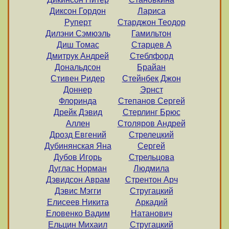
Диксон Гордон
Лариса
Руперт
Старджон Теодор
Дилэни Сэмюэль
Гамильтон
Диш Томас
Старцев А
Дмитрук Андрей
Стеблфорд
Дональдсон
Брайан
Стивен Ридер
Стейнбек Джон
Доннер
Эрнст
Флоринда
Степанов Сергей
Дрейк Дэвид
Стерлинг Брюс
Аллен
Столяров Андрей
Дрозд Евгений
Стрелецкий
Дубинянская Яна
Сергей
Дубов Игорь
Стрельцова
Дуглас Норман
Людмила
Дэвидсон Аврам
Стрентон Арч
Дэвис Мэгги
Стругацкий
Елисеев Никита
Аркадий
Еловенко Вадим
Натанович
Ельцин Михаил
Стругацкий