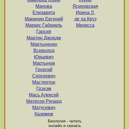
Манова
Ясиновская
Елизавета
Ирина Л.
Маринин Евгений
де ла Круз
Маркес Габриель
Мелисса
Гарсия
Мартин Джордж
Мартыненко
Всеволод
Юрьевич
Мартынов
Георгий
Сергеевич
Мастертон
Грэхэм
Мась Алексей
Матесон Ричард
Матусевич
Казимеж
Биология - читать
онлайн и скачать