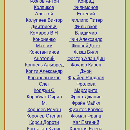
Козлов Антон
Конрад
Колпиков
Филимонов
Алексей
Евгений
Колупаев Виктор
Филлипс Питер
Дмитриевич
Фильчаков
Комаров В H
Владимир
Кононенко
Фин Александр
Максим
Финней Джек
Константинов
Флэш Билл
Анатолий
Фостер Алан Дин
Коппель Альфред
Фоулер Карен
Копти Александр
Джой
Корабельников
Фрайер Рэндалл
Олег
Фролова
Корджи С
Маргарита
Корнблат Сирил
Фрост Джанин
М.
Фрэйн Майкл
Корнеев Роман
Фуэнтес Карлос
Королев Степан
Фюман Франц
Корси Дороти
Хаг Евгений
Кортасар Хулио
Хаецкая Елена