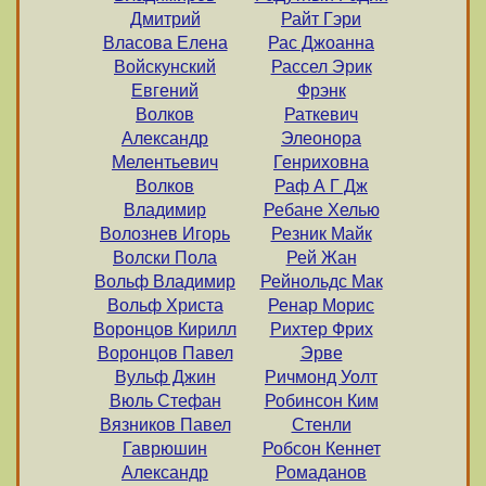
Дмитрий
Райт Гэри
Власова Елена
Рас Джоанна
Войскунский
Рассел Эрик
Евгений
Фрэнк
Волков
Раткевич
Александр
Элеонора
Мелентьевич
Генриховна
Волков
Раф А Г Дж
Владимир
Ребане Хелью
Волознев Игорь
Резник Майк
Волски Пола
Рей Жан
Вольф Владимир
Рейнольдс Мак
Вольф Христа
Ренар Морис
Воронцов Кирилл
Рихтер Фрих
Воронцов Павел
Эрве
Вульф Джин
Ричмонд Уолт
Вюль Стефан
Робинсон Ким
Вязников Павел
Стенли
Гаврюшин
Робсон Кеннет
Александр
Ромаданов