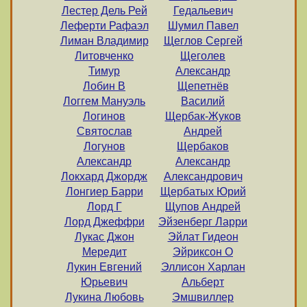
Лестер Дель Рей
Гедальевич
Леферти Рафаэл
Шумил Павел
Лиман Владимир
Щеглов Сергей
Литовченко
Щеголев
Тимур
Александр
Лобин В
Щепетнёв
Логгем Мануэль
Василий
Логинов
Щербак-Жуков
Святослав
Андрей
Логунов
Щербаков
Александр
Александр
Локхард Джордж
Александрович
Лонгиер Барри
Щербатых Юрий
Лорд Г
Щупов Андрей
Лорд Джеффри
Эйзенберг Ларри
Лукас Джон
Эйлат Гидеон
Мередит
Эйриксон О
Лукин Евгений
Эллисон Харлан
Юрьевич
Альберт
Лукина Любовь
Эмшвиллер