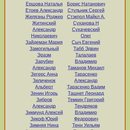
Ершова Наталья
Борис Натанович
Етоев Александр
Стульник Сергей
Желязны Роджер
Стэкпол Майкл А.
Житинский
Суханова Н
Александр
Сухачевский
Николаевич
Олег
Зайдеман Мария
Сыч Евгений
Замогильный
Табб Эдвин
Эразм
Талалаев
Зарубин
Владимир
Александр
Таманов Михаил
Зегерс Анна
Тарасенко
Зеличенок
Александр
Альберт
Тарасенко Вадим
Зенин Игорь
Ташнет Леонард
Зибров
Темкин Григорий
Александр
Тендряков
Зикмунд Алексей
Владимир
Зикоф Юрий
Федорович
Зимняя Нина
Тенн Уильям