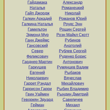
Гайдамака
Александр
Наталья
Романецкий
Гайп Джордж
Николай
Галкин Аркадий
Романов Юрий
Галкина Наталья
Роудс Энн
Гамильтон
Рощин Сергей
Эдмонд Мур
Роэн Майкл Скотт
Ганн Джеймс
Рубинов
Гансовский
Анатолий
Север
Рублев Сергей
Феликсович
Руденко Борис
Гарднер Мартин
Антонович
Гаркушев
Румянцев Вадим
Евгений
Рыбаков
Николаевич
Вячеслав
Гаррет Рэндал
Михайлович
Гаррисон Гарри
Рыбин Владимир
Гвин Уаймен
Рындин Дмитрий
Геворкян Эдуард
Савеличев
Гейман
Михаил