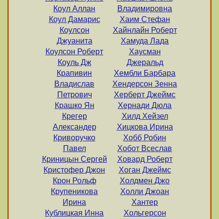
Коул Аллан
Владимировна
Коул Дамарис
Хаим Стефан
Коулсон
Хайнлайн Роберт
Джуанита
Хамуда Лада
Коулсон Роберт
Хаусман
Коуль Дж
Джеральд
Крапивин
Хембли Барбара
Владислав
Хендерсон Зенна
Петрович
Херберт Джеймс
Крашко Ян
Хернади Дюла
Крегер
Хилд Хейзел
Александер
Хицкова Ирина
Криворучко
Хобб Робин
Павел
Хобот Всеслав
Криницын Сергей
Ховард Роберт
Кристофер Джон
Хоган Джеймс
Крон Рольф
Холдмен Джо
Крупеникова
Холли Джоан
Ирина
Хантер
Кублицкая Инна
Хольгерсон