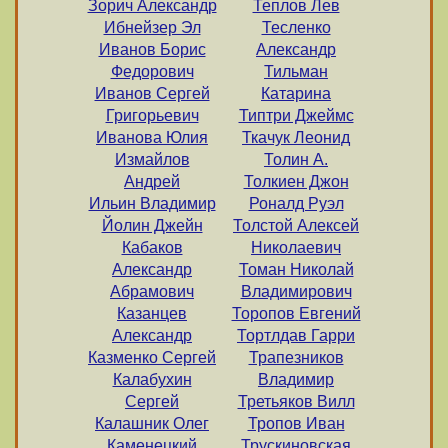
Зорич Александр
Теплов Лев
Ибнейзер Эл
Тесленко
Иванов Борис
Александр
Федорович
Тильман
Иванов Сергей
Катарина
Григорьевич
Типтри Джеймс
Иванова Юлия
Ткачук Леонид
Измайлов
Толин А.
Андрей
Толкиен Джон
Ильин Владимир
Роналд Руэл
Йолин Джейн
Толстой Алексей
Кабаков
Николаевич
Александр
Томан Николай
Абрамович
Владимирович
Казанцев
Торопов Евгений
Александр
Тортлдав Гарри
Казменко Сергей
Трапезников
Калабухин
Владимир
Сергей
Третьяков Вилл
Калашник Олег
Тропов Иван
Каменецкий
Трускиновская