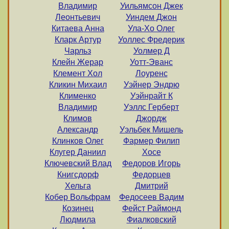
Владимир
Уильямсон Джек
Леонтьевич
Уиндем Джон
Китаева Анна
Ула-Хо Олег
Кларк Артур
Уоллес Фредерик
Чарльз
Уолмер Д
Клейн Жерар
Уотт-Эванс
Клемент Хол
Лоуренс
Кликин Михаил
Уэйнер Эндрю
Клименко
Уэйнрайт К
Владимир
Уэллс Герберт
Климов
Джордж
Александр
Уэльбек Мишель
Клинков Олег
Фармер Филип
Клугер Даниил
Хосе
Ключевский Влад
Федоров Игорь
Книгсдорф
Федорцев
Хельга
Дмитрий
Кобер Вольфрам
Федосеев Вадим
Козинец
Фейст Раймонд
Людмила
Фиалковский