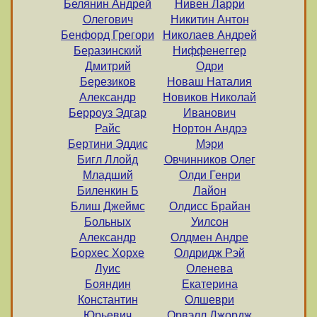
Белянин Андрей
Нивен Лаppи
Олегович
Никитин Антон
Бенфорд Грегори
Николаев Андрей
Беразинский
Ниффенеггер
Дмитрий
Одри
Березиков
Новаш Наталия
Александр
Новиков Николай
Берроуз Эдгар
Иванович
Райс
Нортон Андрэ
Бертини Эддис
Мэри
Бигл Ллойд
Овчинников Олег
Младший
Олди Генри
Биленкин Б
Лайон
Блиш Джеймс
Олдисс Брайан
Больных
Уилсон
Александр
Олдмен Андре
Борхес Хорхе
Олдридж Рэй
Луис
Оленева
Бояндин
Екатерина
Константин
Олшеври
Юрьевич
Орвэлл Джордж