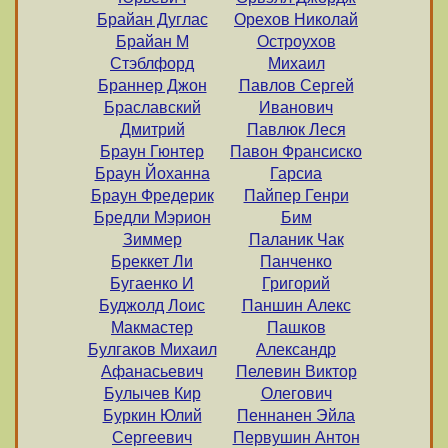
Брайан Дуглас
Орехов Николай
Брайан М
Остроухов
Стэблфорд
Михаил
Браннер Джон
Павлов Сергей
Браславский
Иванович
Дмитрий
Павлюк Леся
Браун Гюнтер
Павон Франсиско
Браун Йоханна
Гарсиа
Браун Фредерик
Пайпер Генри
Бредли Мэрион
Бим
Зиммер
Паланик Чак
Бреккет Ли
Панченко
Бугаенко И
Григорий
Буджолд Лоис
Паншин Алекс
Макмастер
Пашков
Булгаков Михаил
Александр
Афанасьевич
Пелевин Виктор
Булычев Кир
Олегович
Буркин Юлий
Пеннанен Эйла
Сергеевич
Первушин Антон