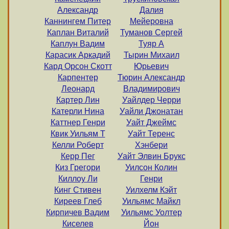
Александр
Далия
Каннингем Питер
Мейеровна
Каплан Виталий
Туманов Сергей
Каплун Вадим
Туяр А
Карасик Аркадий
Тырин Михаил
Кард Орсон Скотт
Юрьевич
Карпентер
Тюрин Александр
Леонард
Владимирович
Картер Лин
Уайлдер Черри
Катерли Нина
Уайли Джонатан
Каттнер Генри
Уайт Джеймс
Квик Уильям Т
Уайт Теренс
Келли Роберт
Хэнбери
Керр Пег
Уайт Элвин Брукс
Киз Грегори
Уилсон Колин
Киллоу Ли
Генри
Кинг Стивен
Уилхелм Кэйт
Киреев Глеб
Уильямс Майкл
Кирпичев Вадим
Уильямс Уолтер
Киселев
Йон