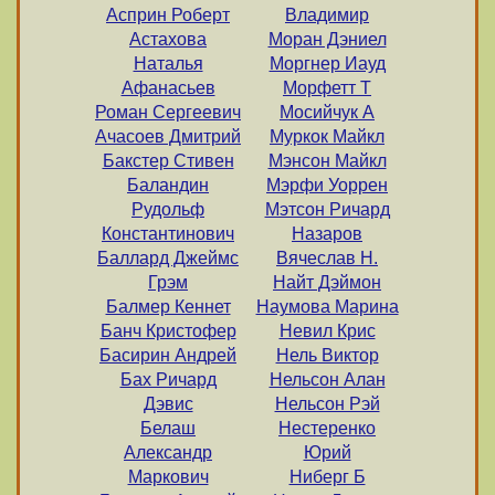
Асприн Роберт
Владимир
Астахова
Моран Дэниел
Наталья
Моргнер Иауд
Афанасьев
Морфетт Т
Роман Сергеевич
Мосийчук А
Ачасоев Дмитрий
Муркок Майкл
Бакстер Стивен
Мэнсон Майкл
Баландин
Мэрфи Уоррен
Рудольф
Мэтсон Ричард
Константинович
Назаров
Баллард Джеймс
Вячеслав Н.
Грэм
Найт Дэймон
Балмер Кеннет
Наумова Марина
Банч Кристофер
Невил Крис
Басирин Андрей
Нель Виктор
Бах Ричард
Нельсон Алан
Дэвис
Нельсон Рэй
Белаш
Нестеренко
Александр
Юрий
Маркович
Ниберг Б