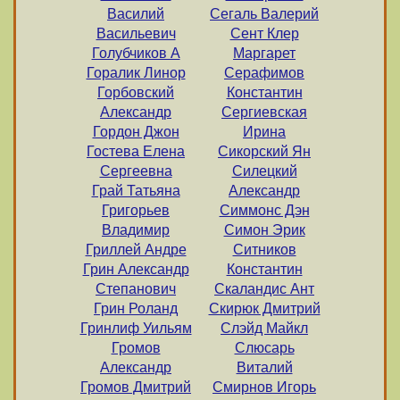
Василий
Сегаль Валерий
Васильевич
Сент Клер
Голубчиков А
Маргарет
Горалик Линор
Серафимов
Горбовский
Константин
Александр
Сергиевская
Гордон Джон
Ирина
Гостева Елена
Сикорский Ян
Сергеевна
Силецкий
Грай Татьяна
Александр
Григорьев
Симмонс Дэн
Владимир
Симон Эрик
Гриллей Андре
Ситников
Грин Александр
Константин
Степанович
Скаландис Ант
Грин Роланд
Скирюк Дмитрий
Гринлиф Уильям
Слэйд Майкл
Громов
Слюсарь
Александр
Виталий
Громов Дмитрий
Смирнов Игорь