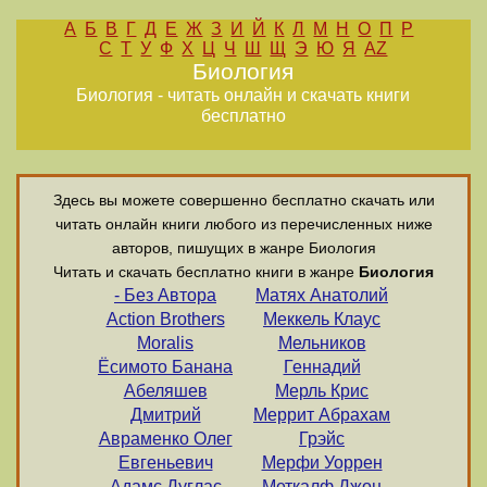
А
Б
В
Г
Д
Е
Ж
З
И
Й
К
Л
М
Н
О
П
Р
С
Т
У
Ф
Х
Ц
Ч
Ш
Щ
Э
Ю
Я
AZ
Биология
Биология - читать онлайн и скачать книги
бесплатно
Здесь вы можете совершенно бесплатно скачать или
читать онлайн книги любого из перечисленных ниже
авторов, пишущих в жанре Биология
Читать и скачать бесплатно книги в жанре
Биология
- Без Автора
Матях Анатолий
Action Brothers
Меккель Клаус
Moralis
Мельников
Ёсимото Банана
Геннадий
Абеляшев
Мерль Крис
Дмитрий
Меррит Абрахам
Авраменко Олег
Грэйс
Евгеньевич
Мерфи Уоррен
Адамс Дуглас
Меткалф Джон