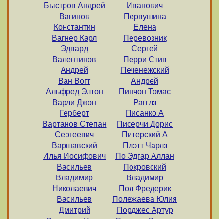
Быстров Андрей
Иванович
Вагинов
Первушина
Константин
Елена
Вагнер Карл
Перевозник
Эдвард
Сергей
Валентинов
Перри Стив
Андрей
Печенежский
Ван Вогт
Андрей
Альфред Элтон
Пинчон Томас
Варли Джон
Рагглз
Герберт
Писанко А
Вартанов Степан
Писерчи Дорис
Сергеевич
Питерский А
Варшавский
Плэтт Чарлз
Илья Иосифович
По Эдгар Аллан
Васильев
Покровский
Владимир
Владимир
Hиколаевич
Пол Фредерик
Васильев
Полежаева Юлия
Дмитрий
Порджес Артур