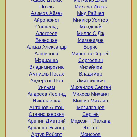
Ноэль
Мехеда Игорь
Азимов Айзек
Мид Райчел
Айронфист
Миллер Уолтер
Свенельд
Младший
Алексеев
Миллс С Дж
Вячеслав
Миловидов
Алмаз Александр
Борис
Алферова
Миронов Сергей
Марианна
Сергеевич
Владимировна
Михайлов
Амнуэль Песах
Владимир
Андерсон Пол
Дмитриевич
Уильям
Михайлов Сергей
Андреев Леонид
Михеев Михаил
Николаевич
Мишин Михаил
Антонов Антон
Могилевцев
Станиславович
Сергей
Аринин Дмитрий
Модезитт Лиланд
Арнасон Элинор
Экстон
Артур Роберт
Моисеев