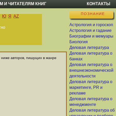
М И ЧИТАТЕЛЯМ КНИГ
КОНТАКТЫ
ПОЗНАНИЕ
Ю
Я
AZ
Астрология и гороскоп
тно
Астрология и гадание
Биографии и мемуары
Биология
Деловая литература
Деловая литература о
х ниже авторов, пишущих в жанре
банках
Деловая литература о
внешнеэкономической
деятельности
Деловая литература о
маркетинге, PR и
рекламе
Деловая литература о
менеджменте
Деловая литература об
управлении и подборе