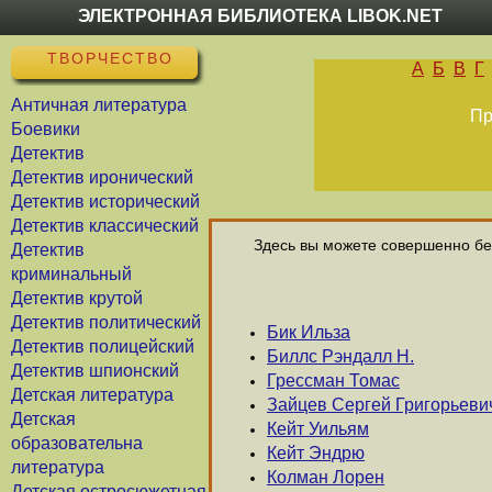
ЭЛЕКТРОННАЯ БИБЛИОТЕКА LIBOK.NET
ТВОРЧЕСТВО
А
Б
В
Г
Античная литература
Пр
Боевики
Детектив
Детектив иронический
Детектив исторический
Детектив классический
Здесь вы можете совершенно бес
Детектив
криминальный
Детектив крутой
Детектив политический
Бик Ильза
Детектив полицейский
Биллс Рэндалл Н.
Детектив шпионский
Грессман Томас
Детская литература
Зайцев Сергей Григорьеви
Детская
Кейт Уильям
образовательна
Кейт Эндрю
литература
Колман Лорен
Детская остросюжетная