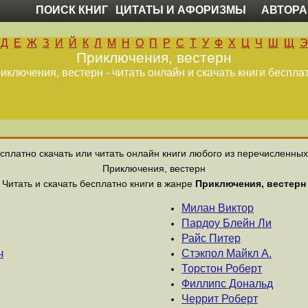
ПОИСК КНИГ
ЦИТАТЫ И АФОРИЗМЫ
АВТОРА
Д
Е
Ж
З
И
Й
К
Л
М
Н
О
П
Р
С
Т
У
Ф
Х
Ц
Ч
Ш
Щ
Э
Приключения, вестерн
иключения, вестерн - читать онлайн и скачать книги беспла
платно скачать или читать онлайн книги любого из перечисленны
Приключения, вестерн
Читать и скачать бесплатно книги в жанре
Приключения, вестерн
Милан Виктор
Пардоу Блейн Ли
Райс Питер
ч
Стэкпол Майкл А.
Торстон Роберт
Филлипс Дональд
Черрит Роберт