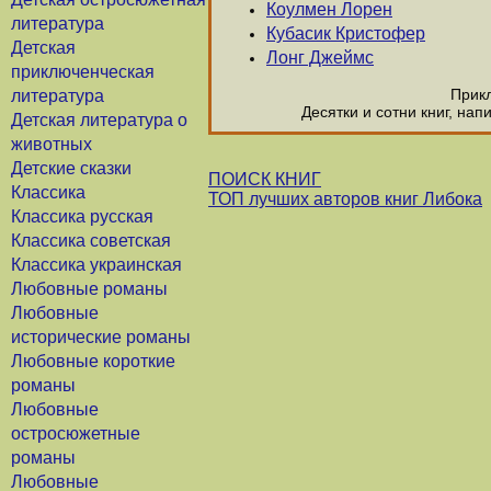
Коулмен Лорен
литература
Кубасик Кристофер
Детская
Лонг Джеймс
приключенческая
Прикл
литература
Десятки и сотни книг, на
Детская литература о
животных
Детские сказки
ПОИСК КНИГ
Классика
ТОП лучших авторов книг Либока
Классика русская
Классика советская
Классика украинская
Любовные романы
Любовные
исторические романы
Любовные короткие
романы
Любовные
остросюжетные
романы
Любовные