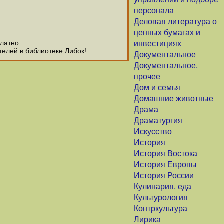
персонала
Деловая литература о
ценных бумагах и
платно
инвестициях
телей в библиотеке Либок!
Документальное
Документальное,
прочее
Дом и семья
Домашние животные
Драма
Драматургия
Искусство
История
История Востока
История Европы
История России
Кулинария, еда
Культурология
Контркультура
Лирика