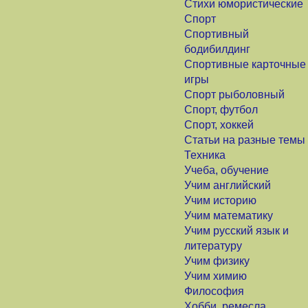
Стихи юмористические
Спорт
Спортивный
бодибилдинг
Спортивные карточные
игры
Спорт рыболовный
Спорт, футбол
Спорт, хоккей
Статьи на разные темы
Техника
Учеба, обучение
Учим английский
Учим историю
Учим математику
Учим русский язык и
литературу
Учим физику
Учим химию
Философия
Хобби, ремесла