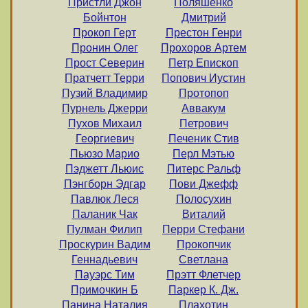
Пристли Джон
Поляшенко
Бойнтон
Дмитрий
Прокоп Герт
Престон Генри
Пронин Олег
Прохоров Артем
Прост Северин
Петр Епископ
Пратчетт Терри
Попович Иустин
Пузий Владимир
Протопоп
Пурнель Джерри
Аввакум
Пухов Михаил
Петрович
Георгиевич
Печеник Стив
Пьюзо Марио
Перл Мэтью
Пэджетт Льюис
Питерс Ральф
Пэнгборн Эдгар
Пови Джефф
Павлюк Леся
Полосухин
Паланик Чак
Виталий
Пулман Филип
Перри Стефани
Проскурин Вадим
Прокопчик
Геннадьевич
Светлана
Пауэрс Тим
Прэтт Флетчер
Примочкин Б
Паркер К. Дж.
Панина Наталия
Плахотин