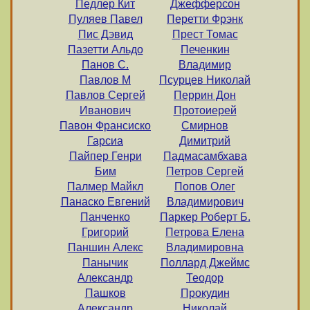
Педлер Кит
Джефферсон
Пуляев Павел
Перетти Фрэнк
Пис Дэвид
Прест Томас
Пазетти Альдо
Печенкин
Панов С.
Владимир
Павлов М
Псурцев Николай
Павлов Сергей
Перрин Дон
Иванович
Протоиерей
Павон Франсиско
Смирнов
Гарсиа
Димитрий
Пайпер Генри
Падмасамбхава
Бим
Петров Сергей
Палмер Майкл
Попов Олег
Панаско Евгений
Владимирович
Панченко
Паркер Роберт Б.
Григорий
Петрова Елена
Паншин Алекс
Владимировна
Панычик
Поллард Джеймс
Александр
Теодор
Пашков
Прокудин
Александр
Николай