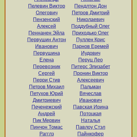
Пелевин Виктор
Пендлтон Дон
Олегович
Петров Дмитрий
Пензенский
Николаевич
Алексей
Поддубный Олег
Пеннанен Эйла
Приходько Олег
Первушин Антон
Пуллен Крис
Иванович
Парнов Еремей
Первушина
Иудович
Елена
Перуц Лео
Перевозник
Питерс Элизабет
Сергей
Пронин Виктор
Перри Стив
Алексеевич
Петров Михаил
Пальман
Петухов Юрий
Вячеслав
Дмитриевич
Иванович
Печенежский
Павская Ирина
Андрей
Потоцкая
Пик Мервин
Наталья
Пинчон Томас
Павлоу Стэл
Рагглз
Пайнкофер