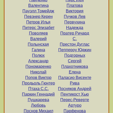
Валентина
Платова
Пауэлл Томейдж
Виктория
Певзнер Керен
Пучков Лев
Петров Илья
Первухина
Питерc Элизабет
Надежда
Поволяев
Пратер Ричард
Валерий
С.
Полынская
Престон Дуглас
Галина
Пеппероу Юджин
Полюх
Подгорных
Александр
Сергей
Пономаренко
Плахотникова
Николай
Елена
Попов Виктор
Паласио Висенте
Продьоль Гюнтер
Рива
Птаха С.С.
Посняков Андрей
Паркин Геннадий
Пентикост Хью
Пушкарева
Перес-Реверте
Любовь
Артуро
Поснов Михаил
Парфенова