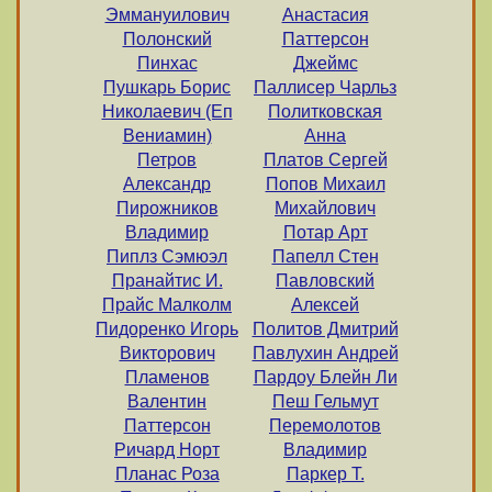
Эммануилович
Анастасия
Полонский
Паттерсон
Пинхас
Джеймс
Пушкарь Борис
Паллисер Чарльз
Николаевич (Еп
Политковская
Вениамин)
Анна
Петров
Платов Сергей
Александр
Попов Михаил
Пирожников
Михайлович
Владимир
Потар Арт
Пиплз Сэмюэл
Папелл Стен
Пранайтис И.
Павловский
Прайс Малколм
Алексей
Пидоренко Игорь
Политов Дмитрий
Викторович
Павлухин Андрей
Пламенов
Пардоу Блейн Ли
Валентин
Пеш Гельмут
Паттерсон
Перемолотов
Ричард Норт
Владимир
Планас Роза
Паркер Т.