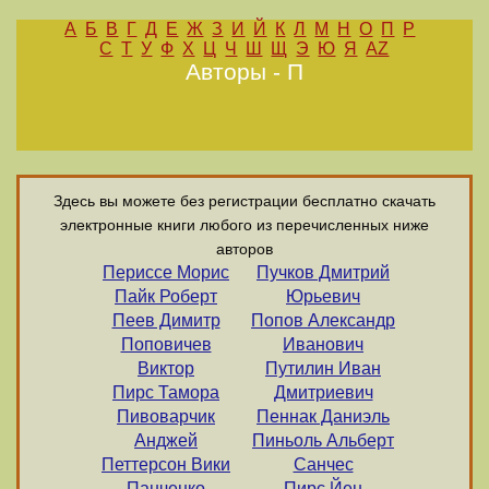
А
Б
В
Г
Д
Е
Ж
З
И
Й
К
Л
М
Н
О
П
Р
С
Т
У
Ф
Х
Ц
Ч
Ш
Щ
Э
Ю
Я
AZ
Авторы - П
Здесь вы можете без регистрации бесплатно скачать
электронные книги любого из перечисленных ниже
авторов
Периссе Морис
Пучков Дмитрий
Пайк Роберт
Юрьевич
Пеев Димитр
Попов Александр
Поповичев
Иванович
Виктор
Путилин Иван
Пирс Тамора
Дмитриевич
Пивоварчик
Пеннак Даниэль
Анджей
Пиньоль Альберт
Петтерсон Вики
Санчес
Панченко
Пирс Йен