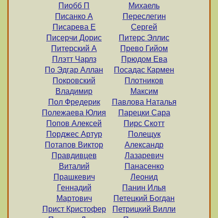
Пиобб П
Михаель
Писанко А
Переслегин
Писарева Е
Сергей
Писерчи Дорис
Питерс Эллис
Питерский А
Прево Гийом
Плэтт Чарлз
Прюдом Ева
По Эдгар Аллан
Посадас Кармен
Покровский
Плотников
Владимир
Максим
Пол Фредерик
Павлова Наталья
Полежаева Юлия
Парецки Сара
Попов Алексей
Пирс Скотт
Порджес Артур
Полещук
Потапов Виктор
Александр
Правдивцев
Лазаревич
Виталий
Панасенко
Прашкевич
Леонид
Геннадий
Панин Илья
Мартович
Петецкий Богдан
Прист Кристофер
Петрицкий Вилли