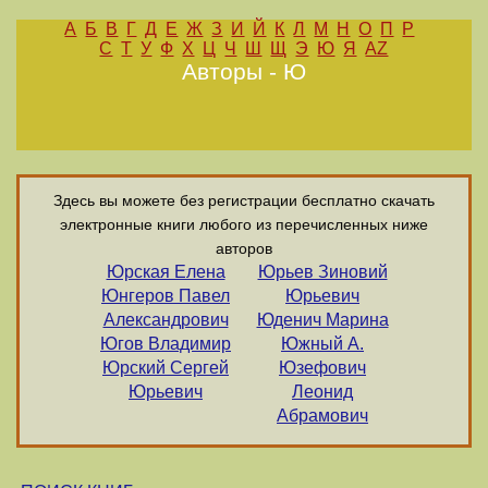
А
Б
В
Г
Д
Е
Ж
З
И
Й
К
Л
М
Н
О
П
Р
С
Т
У
Ф
Х
Ц
Ч
Ш
Щ
Э
Ю
Я
AZ
Авторы - Ю
Здесь вы можете без регистрации бесплатно скачать
электронные книги любого из перечисленных ниже
авторов
Юрская Елена
Юрьев Зиновий
Юнгеров Павел
Юрьевич
Александрович
Юденич Марина
Югов Владимир
Южный А.
Юрский Сергей
Юзефович
Юрьевич
Леонид
Абрамович