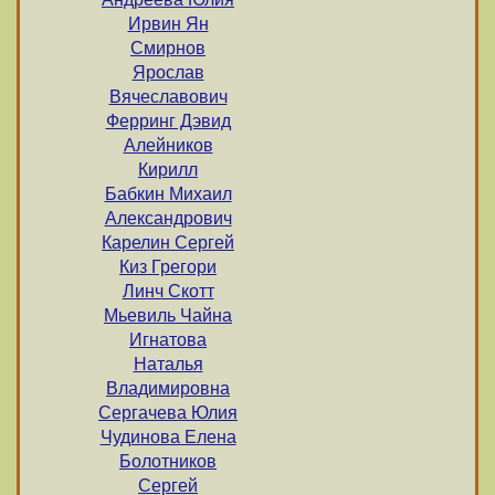
Ирвин Ян
Смирнов
Ярослав
Вячеславович
Ферринг Дэвид
Алейников
Кирилл
Бабкин Михаил
Александрович
Карелин Сергей
Киз Грегори
Линч Скотт
Мьевиль Чайна
Игнатова
Наталья
Владимировна
Сергачева Юлия
Чудинова Елена
Болотников
Сергей