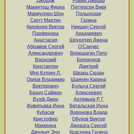
Джордж
Ровин Джефф
Макинтош Фиона
Петтерсон Вики
Макмуллен Шон
Полынская
Скотт Мартин
Галина
Келлехер Виктор
Никшич Сергей
Парфенова
Аркадиевич
Анастасия
Шоуолтер Джена
Абрамов Сергей
О'Санчес
Александрович
Верещагин Петр
Вронский
Белокуров
Константин
Дмитрий
Мур Кэтрин Л.
Шварц Сюзан
Орлов Владимир
Шаинян Карина
Викторович
Булыга Сергей
Браун Саймон
Алексеевич
Вулф Джин
Артемьев Р Г
Живетьева Инна
Витальская Инна
Кубасик
Воронова Влада
Кристофер
Обухов Виктор
Маккенна
Джевага Сергей
Джульет Энн
Краснова Галина