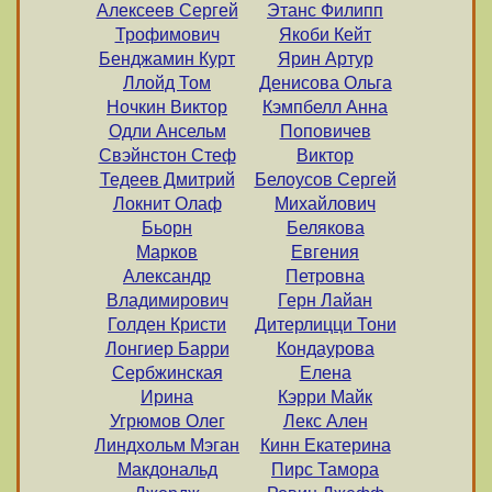
Алексеев Сергей
Этанс Филипп
Трофимович
Якоби Кейт
Бенджамин Курт
Ярин Артур
Ллойд Том
Денисова Ольга
Ночкин Виктор
Кэмпбелл Анна
Одли Ансельм
Поповичев
Свэйнстон Стеф
Виктор
Тедеев Дмитрий
Белоусов Сергей
Локнит Олаф
Михайлович
Бьорн
Белякова
Марков
Евгения
Александр
Петровна
Владимирович
Герн Лайан
Голден Кристи
Дитерлицци Тони
Лонгиер Барри
Кондаурова
Сербжинская
Елена
Ирина
Кэрри Майк
Угрюмов Олег
Лекс Ален
Линдхольм Мэган
Кинн Екатерина
Макдональд
Пирс Тамора