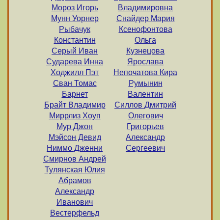
Мороз Игорь
Владимировна
Мунн Уорнер
Снайдер Мария
Рыбачук
Ксенофонтова
Константин
Ольга
Серый Иван
Кузнецова
Сударева Инна
Ярослава
Ходжилл Пэт
Непочатова Кира
Сван Томас
Румынин
Барнет
Валентин
Брайт Владимир
Силлов Дмитрий
Миррлиз Хоуп
Олегович
Мур Джон
Григорьев
Мэйсон Девид
Александр
Ниммо Дженни
Сергеевич
Смирнов Андрей
Тулянская Юлия
Абрамов
Александр
Иванович
Вестерфельд