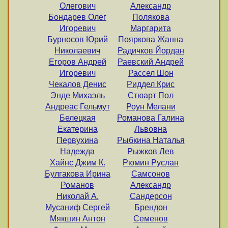
Олегович
Александр
Бондарев Олег
Полякова
Игоревич
Маргарита
Бурносов Юрий
Пояркова Жанна
Николаевич
Радичков Йордан
Егоров Андрей
Раевский Андрей
Игоревич
Рассел Шон
Чекалов Денис
Риддел Крис
Энде Михаэль
Стюарт Пол
Андреас Гельмут
Роун Мелани
Белецкая
Романова Галина
Екатерина
Львовна
Первухина
Рыбкина Наталья
Надежда
Рыжков Лев
Хайнс Джим К.
Рюмин Руслан
Булгакова Ирина
Самсонов
Романов
Александр
Николай А.
Сандерсон
Мусаниф Сергей
Брендон
Мякшин Антон
Семенов