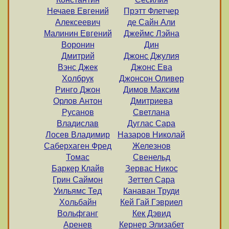
Нечаев Евгений
Прэтт Флетчер
Алексеевич
де Сайн Али
Малинин Евгений
Джеймс Лэйна
Воронин
Дин
Дмитрий
Джонс Джулия
Вэнс Джек
Джонс Ева
Холбрук
Джонсон Оливер
Ринго Джон
Димов Максим
Орлов Антон
Дмитриева
Русанов
Светлана
Владислав
Дуглас Сара
Лосев Владимир
Назаров Николай
Саберхаген Фред
Железнов
Томас
Свенельд
Баркер Клайв
Зервас Никос
Грин Саймон
Зеттел Сара
Уильямс Тед
Канаван Труди
Хольбайн
Кей Гай Гэвриел
Вольфганг
Кек Дэвид
Аренев
Кернер Элизабет