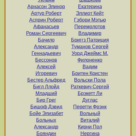
Арнасон Элинор
Екатерина
Артур Роберт
Эллиот Кейт
Асприн Роберт
Гэбори Мэтью
Афанасьев
Перемолотов
Роман Сергеевич
Владимир
Бачило
Бриггз Патриция
Александр
Туманов Сергей
Геннадьевич
Уорд Джеймс М.
Бессонов
Филоненко
Алексей
Вадим
Игоревич
Бритен Кристен
Бестер Альфред
Вольски Пола
Бигл Ллойд
Раткевич Сергей
Младший
Брэкетт Ли
Бир Грег
Дуглас
Бишоф Дэвид
Перетти Фрэнк
Бойе Элизабет
Вольный
Больных
Виталий
Александр
Кирни Пол
Бояндин
Нергина