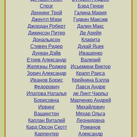
Спрэг
Бэрд Генри
Деннинг Трой
Галина Мария
Джентл Мэри
Гудвин Максим
Джордан Роберт
Далин Макс
Дикинсон Питер
Де Арейя
Дональдсон
Кларита
Стивен Ридер
Дукай Яцек
Дункан Дэйв
Иващенко
Етоев Александр
Валерий
Желязны Роджер
Исьемини Виктор
Зорич Александр
Крапп Раиса
Иванов Борис
Крейнина Бэлла
Федорович
Лавси Андре
Ипатова Наталья
де Линт Чарльз
Борисовна
Марченко Андрей
Ирвинг
Михайлович
Вашингтон
Мяхар Ольга
Каплан Виталий
Леонидовна
Кард Орсон Скотт
Романов
Карпентер
Александр