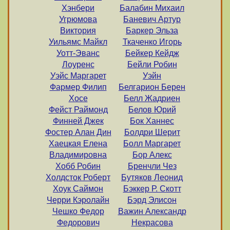
Хэнбери
Балабин Михаил
Угрюмова
Баневич Артур
Виктория
Баркер Эльза
Уильямс Майкл
Ткаченко Игорь
Уотт-Эванс
Бейкер Кейдж
Лоуренс
Бейли Робин
Уэйс Маргарет
Уэйн
Фармер Филип
Белгарион Берен
Хосе
Белл Жадриен
Фейст Раймонд
Белов Юрий
Финней Джек
Бок Ханнес
Фостер Алан Дин
Болдри Шерит
Хаецкая Елена
Болл Маргарет
Владимировна
Бор Алекс
Хобб Робин
Бренчли Чез
Холдсток Роберт
Бутяков Леонид
Хоук Саймон
Бэккер Р. Скотт
Черри Кэролайн
Бэрд Элисон
Чешко Федор
Важин Александр
Федорович
Некрасова