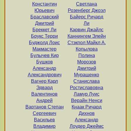
Константин
Светлана
Юрьевич
Розенберг Джоэл
Браславский
Байерс Ричард
Дмитрий
Ли
Бреккет Ли
Карвин Джайлс
Брукс Терри
Каннингем Элейн
Буджолд Лоис
Стэкпол Майкл А.
Макмастер
Копылова
Булычев Кир
Полина
Бушков
Морозов
Александр
Дмитрий
Александрович
Муращенко
Вагнер Карл
Станислава
Эдвард
Ростиславовна
Валентинов
Ламур Луис
Андрей
Верайн Ненси
Вартанов Степан
Кнаак Ричард
Сергеевич
Дихнов
Васильев
Александр
Владимир
Лоудер Джеймс