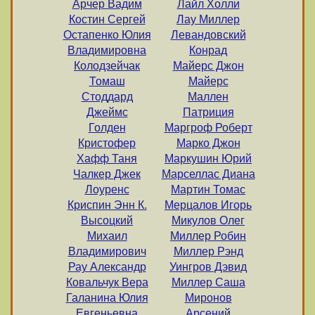
Арчер Вадим
Лайл Холли
Костин Сергей
Лау Миллер
Остапенко Юлия
Левандовский
Владимировна
Конрад
Колодзейчак
Майерс Джон
Томаш
Майерс
Стоддард
Маллен
Джеймс
Патриция
Голден
Маргроф Роберт
Кристофер
Марко Джон
Хафф Таня
Маркушин Юрий
Чалкер Джек
Марселлас Диана
Лоуренс
Мартин Томас
Криспин Энн К.
Мерцалов Игорь
Высоцкий
Микулов Олег
Михаил
Миллер Робин
Владимирович
Миллер Рэнд
Рау Александр
Уингров Дэвид
Ковальчук Вера
Миллер Саша
Галанина Юлия
Миронов
Евгеньевна
Арсений