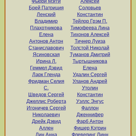
Фьюри Мэгги
Алексей
Брей Патриция
Соловьев
Ленский
Константин
Владимир
Тейлор Грэм П.
Плахотникова
Тимофеева Лина
Елена
Тихонов Алексей
Антонов Антон
Тичнер Луиза
Станиславович
Толстой Николай
Ясиновская
Туманов Дмитрий
Ирина Л.
Тыртышникова
Геммел Дэвид
Елена
Ларк Гленда
Удалин Сергей
Фридман Селия
Уланов Андрей
С.
Утолин
Шведов Сергей
Константин
Джеллис Роберта
Уэллс Энгус
Игоничев Сергей
Фаллон
Николаевич
Дженнифер
Дрейк Дэвид
Фарб Антон
Аллен
Фишер Кэтрин
Лин Анна
Флевелинг Линн