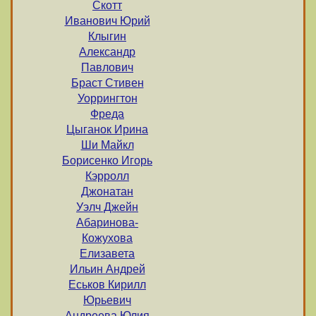
Скотт
Иванович Юрий
Клыгин
Александр
Павлович
Браст Стивен
Уоррингтон
Фреда
Цыганок Ирина
Ши Майкл
Борисенко Игорь
Кэрролл
Джонатан
Уэлч Джейн
Абаринова-
Кожухова
Елизавета
Ильин Андрей
Еськов Кирилл
Юрьевич
Андреева Юлия