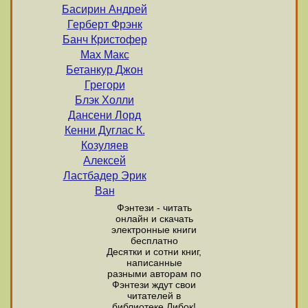
Басирин Андрей
Герберт Фрэнк
Банч Кристофер
Мах Макс
Бетанкур Джон
Грегори
Блэк Холли
Дансени Лорд
Кенни Дуглас К.
Козуляев
Алексей
Ластбадер Эрик
Ван
Фэнтези - читать
онлайн и скачать
электронные книги
бесплатно
Десятки и сотни книг,
написанные
разными авторам по
Фэнтези ждут свои
читателей в
библиотеке Либок!