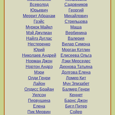
Всеволод
Садовников
Юрьевич
Георгий
Меррит Абрахам
Михайлович
Грэйс
Стрельцова
Муркок Майкл
Маша
Мэй Джулиан
Вербинина
Найлз Дуглас
Валерия
Нестеренко
Вилар Симона
Юрий
Морган Кэтлин
Николаев Андрей
Елисеева Ольга
Норман Джон
Лэки Мерседес
Нортон Андрэ
Дихнова Татьяна
Мэри
Долгова Елена
Олди Генри
Ломер Кит
Лайон
Мун Элизабет
Олдисс Брайан
Балмер Генри
Уилсон
Кеннет
Первушина
Барнс Джон
Елена
Бигл Питер
Пик Мервин
Сойер