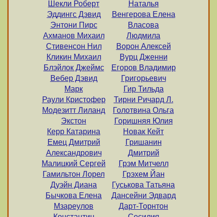
Шекли Роберт
Наталья
Эддингс Дэвид
Венгерова Елена
Энтони Пирс
Власова
Ахманов Михаил
Людмила
Стивенсон Нил
Ворон Алексей
Кликин Михаил
Вурц Дженни
Блэйлок Джеймс
Егоров Владимир
Вебер Дэвид
Григорьевич
Марк
Гир Тильда
Раули Кристофер
Тирни Ричард Л.
Модезитт Лиланд
Голотвина Ольга
Экстон
Горишняя Юлия
Керр Катарина
Новак Кейт
Емец Дмитрий
Гришанин
Александрович
Дмитрий
Малицкий Сергей
Грэм Митчелл
Гамильтон Лорел
Грэхем Йан
Дуэйн Диана
Гуськова Татьяна
Бычкова Елена
Дансейни Эдвард
Мзареулов
Дарт-Торнтон
Константин
Сесилия