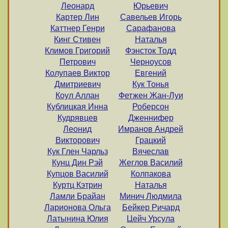
Леонард
Юрьевич
Картер Лин
Савельев Игорь
Каттнер Генри
Сарафанова
Кинг Стивен
Наталья
Климов Григорий
Фэнсток Тодд
Петрович
Черноусов
Колупаев Виктор
Евгений
Дмитриевич
Кук Тонья
Коул Аллан
Фетжен Жан-Луи
Кублицкая Инна
Роберсон
Кудрявцев
Дженнифер
Леонид
Имранов Андрей
Викторович
Грацкий
Кук Глен Чарльз
Вячеслав
Кунц Дин Рэй
Жеглов Василий
Купцов Василий
Колпакова
Куртц Кэтрин
Наталья
Ламли Брайан
Минич Людмила
Ларионова Ольга
Бейкер Ричард
Латынина Юлия
Цейч Урсула