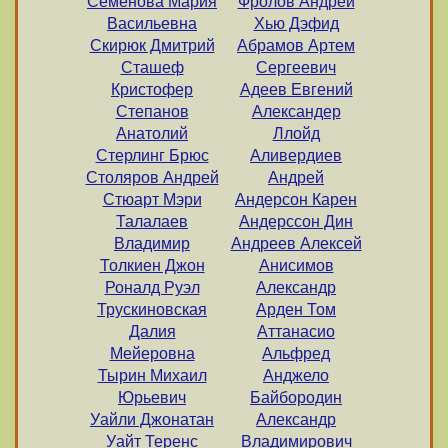
Семенова Мария
Фролов Андрей
Васильевна
Хью Дэфид
Скирюк Дмитрий
Абрамов Артем
Сташеф
Сергеевич
Кристофер
Адеев Евгений
Степанов
Александер
Анатолий
Ллойд
Стерлинг Брюс
Аливердиев
Столяров Андрей
Андрей
Стюарт Мэри
Андерсон Карен
Талалаев
Андерссон Дин
Владимир
Андреев Алексей
Толкиен Джон
Анисимов
Роналд Руэл
Александр
Трускиновская
Арден Том
Далия
Аттанасио
Мейеровна
Альфред
Тырин Михаил
Анджело
Юрьевич
Байбородин
Уайли Джонатан
Александр
Уайт Теренс
Владимирович