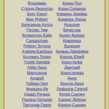
Владимир
Керни Пол
Страуд Джонатан
Кларк Сюзанна
Берг Кэрол
Клеменс Джеймс
Кинг Роберт
Климова Элора
Белозеров Антон
Козырев
Пауэрс Тим
Вячеслав
Волвертон Дэйв
Колен Фабрис
Сальваторе
Комарова
Роберт Энтони
Валерия
Хэмбли Барбара
Конвиц Джеффри
Коулмен Лорен
Король Юрий
Грабб Джефф
Коростелев
Абби Линн
Дмитрий
Мартьянов
Коростелева
Андрей
Анна
Гейман Нил
Краули Джон
Форвард Ив
Лифанов Сергей
Адамс Ричард
Купер Сьюзен
Панина Наталия
Харрис Дебора
Тертлдав Гарри
Кэррол Сьюзен