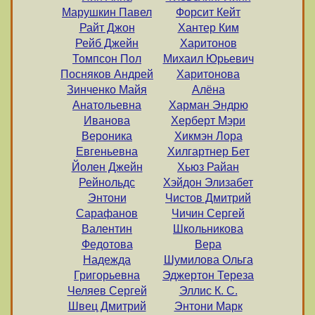
Марушкин Павел
Форсит Кейт
Райт Джон
Хантер Ким
Рейб Джейн
Харитонов
Томпсон Пол
Михаил Юрьевич
Посняков Андрей
Харитонова
Зинченко Майя
Алёна
Анатольевна
Харман Эндрю
Иванова
Херберт Мэри
Вероника
Хикмэн Лора
Евгеньевна
Хилгартнер Бет
Йолен Джейн
Хьюз Райан
Рейнольдс
Хэйдон Элизабет
Энтони
Чистов Дмитрий
Сарафанов
Чичин Сергей
Валентин
Школьникова
Федотова
Вера
Надежда
Шумилова Ольга
Григорьевна
Эджертон Тереза
Челяев Сергей
Эллис К. С.
Швец Дмитрий
Энтони Марк