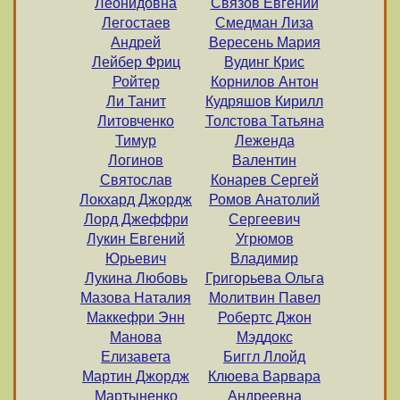
Леонидовна
Связов Евгений
Легостаев
Смедман Лиза
Андрей
Вересень Мария
Лейбер Фриц
Вудинг Крис
Ройтер
Корнилов Антон
Ли Танит
Кудряшов Кирилл
Литовченко
Толстова Татьяна
Тимур
Леженда
Логинов
Валентин
Святослав
Конарев Сергей
Локхард Джордж
Ромов Анатолий
Лорд Джеффри
Сергеевич
Лукин Евгений
Угрюмов
Юрьевич
Владимир
Лукина Любовь
Григорьева Ольга
Мазова Наталия
Молитвин Павел
Маккефри Энн
Робертс Джон
Манова
Мэддокс
Елизавета
Биггл Ллойд
Мартин Джордж
Клюева Варвара
Мартыненко
Андреевна