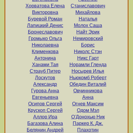
Хорватова Елена
Станиславович
Викторовна
Михайлова
Буревой Роман
Наталья
Лапицкий Денис
Молох Саша
Бронеславович
Найт Эрик
Громыко Ольга
Немировский
Николаевна
Борис
Клименкова
Николс Стэн
Антонина
Никс Гарт
Ханами Тая
Норамли Гленда
Страуб Питер
Носырев Илья
Лоскутов
Ньюкомб Роберт
Александр
Обедин Виталий
Гурова Анна
Овчинникова
Евгеньевна
Анна
Осипов Сергей
Огнев Максим
Крускоп Сергей
Одом Мэл
Аллор Ира
О'Донохью Ник
Багазова Алина
Паркер К. Дж.
Белянин Андрей
Плахотин