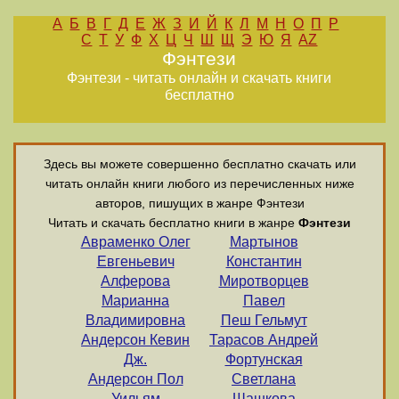
А
Б
В
Г
Д
Е
Ж
З
И
Й
К
Л
М
Н
О
П
Р
С
Т
У
Ф
Х
Ц
Ч
Ш
Щ
Э
Ю
Я
AZ
Фэнтези
Фэнтези - читать онлайн и скачать книги
бесплатно
Здесь вы можете совершенно бесплатно скачать или
читать онлайн книги любого из перечисленных ниже
авторов, пишущих в жанре Фэнтези
Читать и скачать бесплатно книги в жанре
Фэнтези
Авраменко Олег
Мартынов
Евгеньевич
Константин
Алферова
Миротворцев
Марианна
Павел
Владимировна
Пеш Гельмут
Андерсон Кевин
Тарасов Андрей
Дж.
Фортунская
Андерсон Пол
Светлана
Уильям
Шашкова