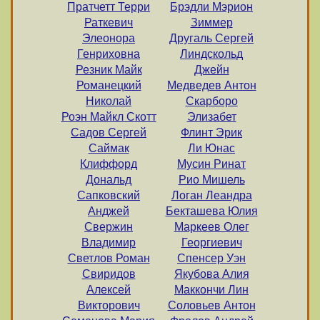
Пратчетт Терри
Брэдли Мэрион
Раткевич
Зиммер
Элеонора
Другаль Сергей
Генриховна
Линдскольд
Резник Майк
Джейн
Романецкий
Медведев Антон
Николай
Скарборо
Роэн Майкл Скотт
Элизабет
Садов Сергей
Флинт Эрик
Саймак
Ли Юнас
Клиффорд
Мусин Ринат
Дональд
Рио Мишель
Сапковский
Логан Леандра
Анджей
Бекташева Юлия
Свержин
Маркеев Олег
Владимир
Георгиевич
Светлов Роман
Спенсер Уэн
Свиридов
Якубова Алия
Алексей
Маккончи Лин
Викторович
Соловьев Антон