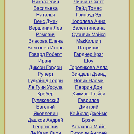
Hиколаевич
Чинчин Скотт
Васильева
Рейд Томас
Наталья
Гринвуд Эд
Венс Джек
Королева Анна
Вершинин Лев
Валентиновна
Рэмович
Суэнвик Майкл
Власова Елена
МакКиллип
Волознев Игорь
Патриция
Говард Роберт
Гарднер Крэг
Ирвин
Шоу
Диксон Гордон
Гореликова Алла
Руперт
Зинделл Дэвид
Гудкайнд Терри
Новик Наоми
Ле Гуин Урсула
Перрин Дон
Кребер
Хикмэн Трэйси
Гуляковский
Гаврилов
Евгений
Дмитрий
Яковлевич
Кейбелл Джеймс
Дашков Андрей
Брэнч
Георгиевич
Астахова Майя
Де Камп Лион
Буторин Андрей