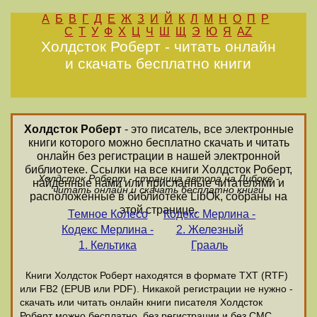
А
Б
В
Г
Д
Е
Ж
З
И
Й
К
Л
М
Н
О
П
Р
С
Т
У
Ф
Х
Ц
Ч
Ш
Щ
Э
Ю
Я
AZ
Холдсток Роберт - читать онлайн
и скачать бесплатно книги
Холдсток Роберт
- это писатель, все электронные
книги которого можно бесплатно скачать и читать
онлайн без регистрации в нашей электронной
библиотеке. Ссылки на все книги Холдсток Роберт,
Холдсток Роберт - страница автора на Либоке -
найденные нами или присланные читателями и
читать онлайн и скачать бесплатно книги
расположенные в библиотеке LibOk, собраны на
этой странице.
Темное Колесо
Кодекс Мерлина -
Кодекс Мерлина -
2. Железный
1. Кельтика
Грааль
Книги Холдсток Роберт находятся в формате ТХТ (RTF)
или FB2 (EPUB или PDF). Никакой регистрации не нужно -
скачать или читать онлайн книги писателя Холдсток
Роберт можно бесплатно, без регистрации и без СМС.