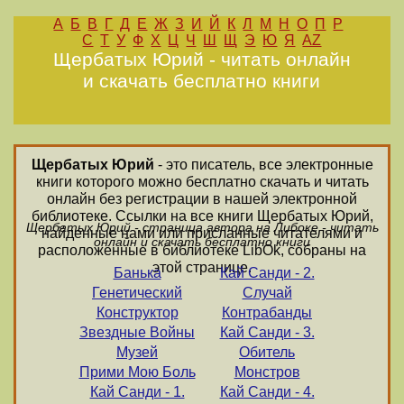
А
Б
В
Г
Д
Е
Ж
З
И
Й
К
Л
М
Н
О
П
Р
С
Т
У
Ф
Х
Ц
Ч
Ш
Щ
Э
Ю
Я
AZ
Щербатых Юрий - читать онлайн
и скачать бесплатно книги
Щербатых Юрий
- это писатель, все электронные
книги которого можно бесплатно скачать и читать
онлайн без регистрации в нашей электронной
библиотеке. Ссылки на все книги Щербатых Юрий,
Щербатых Юрий - страница автора на Либоке - читать
найденные нами или присланные читателями и
онлайн и скачать бесплатно книги
расположенные в библиотеке LibOk, собраны на
этой странице.
Банька
Кай Санди - 2.
Генетический
Случай
Конструктор
Контрабанды
Звездные Войны
Кай Санди - 3.
Музей
Обитель
Прими Мою Боль
Монстров
Кай Санди - 1.
Кай Санди - 4.