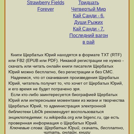
Strawberry Fields
Тридцать
Forever
Четвертый Мир
Кай Санди - 6.
Души Рыжих
Кай Санди - 7.
Последний вагон
в рай
Книги Щербатых Юрий находятся в формате ТХТ (RTF)
или FB2 (EPUB или PDF). Никакой регистрации не нужно -
скачать или читать онлайн книги писателя Щербатых
Юрий можно бесплатно, без регистрации и без СМС.
Надеемся, что от скачивания произведения Щербатых
Юрий, читатель получит то, что хочет от Щербатых Юрий,
и его время не будет потрачено зря.
Если кто-либо заинтересуется биографией Щербатых
Юрий или интересными моментами из жизни и творчества
Щербатых Юрий, то администрация электронной
библиотеки LibOk рекомендует воспользоваться
энциклопедиями: ru.wikipedia.org или bigenc.ru, где есть
провернная информация о Щербатых Юрий.
Ключевые слова: Щербатых Юрий, скачать, бесплатно,
читать, онлайн, книги