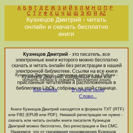
А
Б
В
Г
Д
Е
Ж
З
И
Й
К
Л
М
Н
О
П
Р
С
Т
У
Ф
Х
Ц
Ч
Ш
Щ
Э
Ю
Я
AZ
Кузнецов Дмитрий - читать
онлайн и скачать бесплатно
книги
Кузнецов Дмитрий
- это писатель, все
электронные книги которого можно бесплатно
скачать и читать онлайн без регистрации в нашей
электронной библиотеке. Ссылки на все книги
Кузнецов Дмитрий - страница автора на Либоке -
Кузнецов Дмитрий, найденные нами или
читать онлайн и скачать бесплатно книги
присланные читателями и расположенные в
библиотеке LibOk, собраны на этой странице.
Быстринка
В начале было
Слово...
Книги Кузнецов Дмитрий находятся в формате ТХТ (RTF)
или FB2 (EPUB или PDF). Никакой регистрации не нужно -
скачать или читать онлайн книги писателя Кузнецов
Дмитрий можно бесплатно, без регистрации и без СМС.
Надеемся, что от скачивания произведения Кузнецов