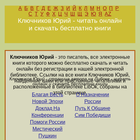
А
Б
В
Г
Д
Е
Ж
З
И
Й
К
Л
М
Н
О
П
Р
С
Т
У
Ф
Х
Ц
Ч
Ш
Щ
Э
Ю
Я
AZ
Ключников Юрий - читать онлайн
и скачать бесплатно книги
Ключников Юрий
- это писатель, все электронные
книги которого можно бесплатно скачать и читать
онлайн без регистрации в нашей электронной
библиотеке. Ссылки на все книги Ключников Юрий,
Ключников Юрий - страница автора на Либоке - читать
найденные нами или присланные читателями и
онлайн и скачать бесплатно книги
расположенные в библиотеке LibOk, собраны на
этой странице.
Благая Весть
О Назначении
Новой Эпохи
России
Доклад На
Путь К Общине
Конференции
Сим Победиши
Помоги России
Мистический
Пушкин