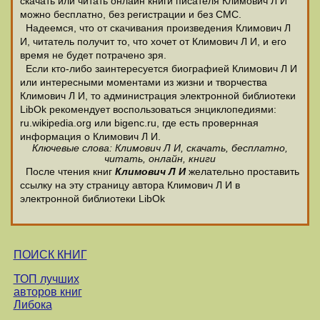
скачать или читать онлайн книги писателя Климович Л И
можно бесплатно, без регистрации и без СМС.
Надеемся, что от скачивания произведения Климович Л
И, читатель получит то, что хочет от Климович Л И, и его
время не будет потрачено зря.
Если кто-либо заинтересуется биографией Климович Л И
или интересными моментами из жизни и творчества
Климович Л И, то администрация электронной библиотеки
LibOk рекомендует воспользоваться энциклопедиями:
ru.wikipedia.org или bigenc.ru, где есть провернная
информация о Климович Л И.
Ключевые слова: Климович Л И, скачать, бесплатно,
читать, онлайн, книги
После чтения книг
Климович Л И
желательно проставить
ссылку на эту страницу автора Климович Л И в
электронной библиотеки LibOk
ПОИСК КНИГ
ТОП лучших
авторов книг
Либока