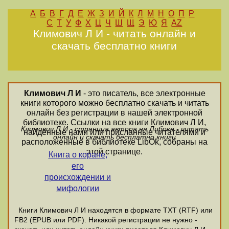
А
Б
В
Г
Д
Е
Ж
З
И
Й
К
Л
М
Н
О
П
Р
С
Т
У
Ф
Х
Ц
Ч
Ш
Щ
Э
Ю
Я
AZ
Климович Л И - читать онлайн и
скачать бесплатно книги
Климович Л И
- это писатель, все электронные
книги которого можно бесплатно скачать и читать
онлайн без регистрации в нашей электронной
библиотеке. Ссылки на все книги Климович Л И,
Климович Л И - страница автора на Либоке - читать
найденные нами или присланные читателями и
онлайн и скачать бесплатно книги
расположенные в библиотеке LibOk, собраны на
этой странице.
Книга о коране,
его
происхождении и
мифологии
Книги Климович Л И находятся в формате ТХТ (RTF) или
FB2 (EPUB или PDF). Никакой регистрации не нужно -