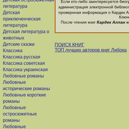
Если кто-либо заинтересуется биог
литература
администрация электронной библиотек
Детская
провернная информация о Кардек А
Ключ
приключенческая
После чтения книг
Кардек Аллан
ж
литература
Детская литература о
животных
Детские сказки
ПОИСК КНИГ
ТОП лучших авторов книг Либока
Классика
Классика русская
Классика советская
Классика украинская
Любовные романы
Любовные
исторические романы
Любовные короткие
романы
Любовные
остросюжетные
романы
Любовные