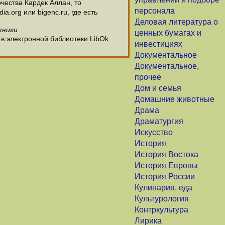
чества Кардек Аллан, то
персонала
.org или bigenc.ru, где есть
Деловая литература о
книги
ценных бумагах и
 в электронной библиотеки LibOk
инвестициях
Документальное
Документальное,
прочее
Дом и семья
Домашние животные
Драма
Драматургия
Искусство
История
История Востока
История Европы
История России
Кулинария, еда
Культурология
Контркультура
Лирика