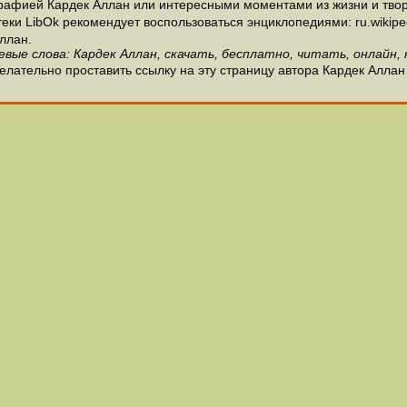
рафией Кардек Аллан или интересными моментами из жизни и твор
и LibOk рекомендует воспользоваться энциклопедиями: ru.wikipedia
ллан.
евые слова: Кардек Аллан, скачать, бесплатно, читать, онлайн, 
елательно проставить ссылку на эту страницу автора Кардек Аллан