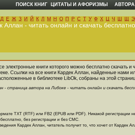
ПОИСК КНИГ
ЦИТАТЫ И АФОРИЗМЫ
АВТОРА
Д
Е
Ж
З
И
Й
К
Л
М
Н
О
П
Р
С
Т
У
Ф
Х
Ц
Ч
Ш
Щ
Э
к Аллан - читать онлайн и скачать бесплатно
все электронные книги которого можно бесплатно скачать и 
еке. Ссылки на все книги Кардек Аллан, найденные нами и
асположенные в библиотеке LibOk, собраны на этой страниц
ан - страница автора на Либоке - читать онлайн и скачать бесп
мате ТХТ (RTF) или FB2 (EPUB или PDF). Никакой регистрации не 
бесплатно, без регистрации и без СМС.
едения Кардек Аллан, читатель получит то, что хочет от Кардек Ал