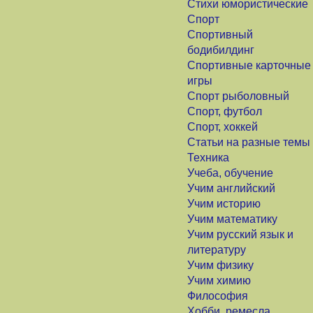
Стихи юмористические
Спорт
Спортивный
бодибилдинг
Спортивные карточные
игры
Спорт рыболовный
Спорт, футбол
Спорт, хоккей
Статьи на разные темы
Техника
Учеба, обучение
Учим английский
Учим историю
Учим математику
Учим русский язык и
литературу
Учим физику
Учим химию
Философия
Хобби, ремесла