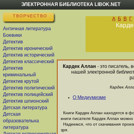
ЭЛЕКТРОННАЯ БИБЛИОТЕКА LIBOK.NET
ТВОРЧЕСТВО
А
Б
В
Г
Карде
Античная литература
Боевики
Детектив
Детектив иронический
Детектив исторический
Детектив классический
Кардек Аллан
- это писатель, 
Детектив
нашей электронной библиот
криминальный
р
Детектив крутой
Кардек Алл
Детектив политический
Детектив полицейский
О Медиумизме
Детектив шпионский
Детская литература
Книги Кардек Аллан находятся в фор
Детская
книги писателя Кардек Аллан можно 
образовательна
Надеемся, что от скачивания произв
литература
зря.
Детская остросюжетная