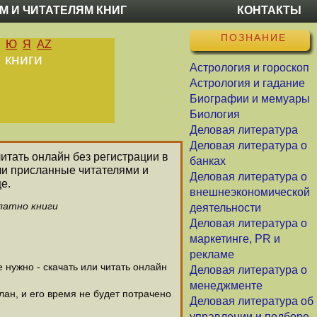
М И ЧИТАТЕЛЯМ КНИГ
КОНТАКТЫ
ПОЗНАНИЕ
Ю
Я
AZ
 книги
Астрология и гороскоп
Астрология и гадание
Биографии и мемуары
Биология
Деловая литература
Деловая литература о
читать онлайн без регистрации в
банках
ли присланные читателями и
Деловая литература о
е.
внешнеэкономической
латно книги
деятельности
Деловая литература о
маркетинге, PR и
рекламе
нужно - скачать или читать онлайн
Деловая литература о
менеджменте
лан, и его время не будет потрачено
Деловая литература об
управлении и подборе