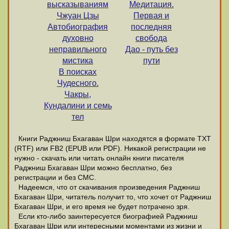
высказываниям
Медитация.
Чжуан Цзы
Первая и
Автобиография
последняя
духовно
свобода
неправильного
Дао - путь без
мистика
пути
В поисках
Чудесного.
Чакры,
Кундалини и семь
тел
Книги Раджниш Бхагаван Шри находятся в формате ТХТ
(RTF) или FB2 (EPUB или PDF). Никакой регистрации не
нужно - скачать или читать онлайн книги писателя
Раджниш Бхагаван Шри можно бесплатно, без
регистрации и без СМС.
Надеемся, что от скачивания произведения Раджниш
Бхагаван Шри, читатель получит то, что хочет от Раджниш
Бхагаван Шри, и его время не будет потрачено зря.
Если кто-либо заинтересуется биографией Раджниш
Бхагаван Шри или интересными моментами из жизни и