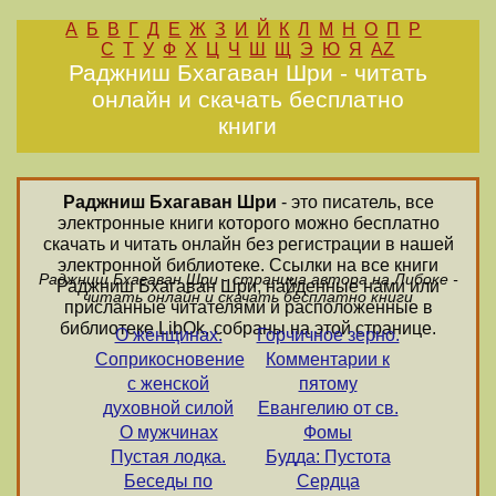
А
Б
В
Г
Д
Е
Ж
З
И
Й
К
Л
М
Н
О
П
Р
С
Т
У
Ф
Х
Ц
Ч
Ш
Щ
Э
Ю
Я
AZ
Раджниш Бхагаван Шри - читать
онлайн и скачать бесплатно
книги
Раджниш Бхагаван Шри
- это писатель, все
электронные книги которого можно бесплатно
скачать и читать онлайн без регистрации в нашей
электронной библиотеке. Ссылки на все книги
Раджниш Бхагаван Шри - страница автора на Либоке -
Раджниш Бхагаван Шри, найденные нами или
читать онлайн и скачать бесплатно книги
присланные читателями и расположенные в
библиотеке LibOk, собраны на этой странице.
О женщинах.
Горчичное зерно.
Соприкосновение
Комментарии к
с женской
пятому
духовной силой
Евангелию от св.
О мужчинах
Фомы
Пустая лодка.
Будда: Пустота
Беседы по
Сердца