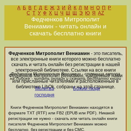
А
Б
В
Г
Д
Е
Ж
З
И
Й
К
Л
М
Н
О
П
Р
С
Т
У
Ф
Х
Ц
Ч
Ш
Щ
Э
Ю
Я
AZ
Федченков Митрополит
Вениамин - читать онлайн и
скачать бесплатно книги
Федченков Митрополит Вениамин
- это писатель,
все электронные книги которого можно бесплатно
скачать и читать онлайн без регистрации в нашей
электронной библиотеке. Ссылки на все книги
Федченков Митрополит Вениамин - страница автора
Федченков Митрополит Вениамин, найденные нами
на Либоке - читать онлайн и скачать бесплатно книги
или присланные читателями и расположенные в
библиотеке LibOk, собраны на этой странице.
Молитва
Божии люди
господня
Книги Федченков Митрополит Вениамин находятся в
формате ТХТ (RTF) или FB2 (EPUB или PDF). Никакой
регистрации не нужно - скачать или читать онлайн книги
писателя Федченков Митрополит Вениамин можно
бесплатно, без регистрации и без СМС.