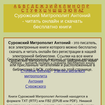
А
Б
В
Г
Д
Е
Ж
З
И
Й
К
Л
М
Н
О
П
Р
С
Т
У
Ф
Х
Ц
Ч
Ш
Щ
Э
Ю
Я
AZ
Сурожский Митрополит Антоний
- читать онлайн и скачать
бесплатно книги
Сурожский Митрополит Антоний
- это писатель,
все электронные книги которого можно бесплатно
скачать и читать онлайн без регистрации в нашей
электронной библиотеке. Ссылки на все книги
Сурожский Митрополит Антоний - страница автора на
Сурожский Митрополит Антоний, найденные нами
Либоке - читать онлайн и скачать бесплатно книги
или присланные читателями и расположенные в
библиотеке LibOk, собраны на этой странице.
Ступени. Беседы
Учитесь молиться
митрополита
Антония
Сурожского
Книги Сурожский Митрополит Антоний находятся в
формате ТХТ (RTF) или FB2 (EPUB или PDF). Никакой