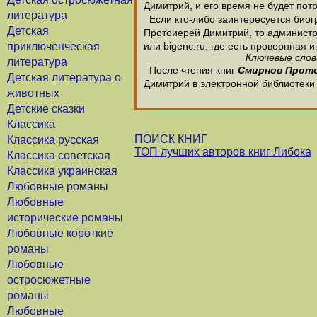
Димитрий, и его время не будет потр
литература
Если кто-либо заинтересуется био
Детская
Протоиерей Димитрий, то администра
приключенческая
или bigenc.ru, где есть провернна
Ключевые слов
литература
После чтения книг
Смирнов Прот
Детская литература о
Димитрий в электронной библиотеки
животных
Детские сказки
Классика
ПОИСК КНИГ
Классика русская
ТОП лучших авторов книг Либока
Классика советская
Классика украинская
Любовные романы
Любовные
исторические романы
Любовные короткие
романы
Любовные
остросюжетные
романы
Любовные