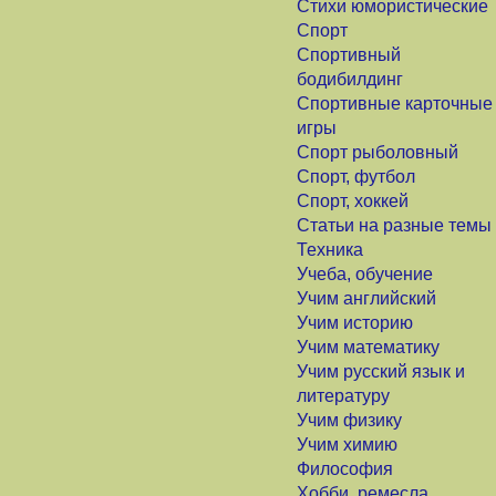
Стихи юмористические
Спорт
Спортивный
бодибилдинг
Спортивные карточные
игры
Спорт рыболовный
Спорт, футбол
Спорт, хоккей
Статьи на разные темы
Техника
Учеба, обучение
Учим английский
Учим историю
Учим математику
Учим русский язык и
литературу
Учим физику
Учим химию
Философия
Хобби, ремесла