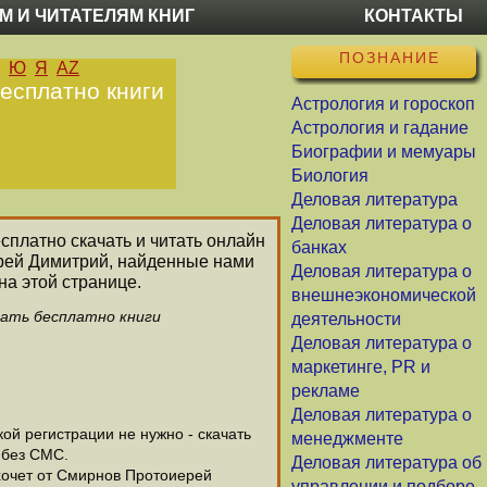
М И ЧИТАТЕЛЯМ КНИГ
КОНТАКТЫ
ПОЗНАНИЕ
Ю
Я
AZ
есплатно книги
Астрология и гороскоп
Астрология и гадание
Биографии и мемуары
Биология
Деловая литература
Деловая литература о
есплатно скачать и читать онлайн
банках
ерей Димитрий, найденные нами
Деловая литература о
а этой странице.
внешнеэкономической
чать бесплатно книги
деятельности
Деловая литература о
маркетинге, PR и
рекламе
Деловая литература о
й регистрации не нужно - скачать
менеджменте
 без СМС.
Деловая литература об
хочет от Смирнов Протоиерей
управлении и подборе