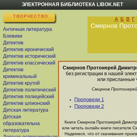
ЭЛЕКТРОННАЯ БИБЛИОТЕКА LIBOK.NET
ТВОРЧЕСТВО
А
Б
В
Г
Смирнов Прото
Античная литература
Боевики
Детектив
Детектив иронический
Детектив исторический
Детектив классический
Смирнов Протоиерей Димитр
Детектив
без регистрации в нашей элек
криминальный
или присланные 
Детектив крутой
Смирнов Протоиерей 
Детектив политический
Детектив полицейский
Проповеди 1
Детектив шпионский
Проповеди 2
Детская литература
Детская
Книги Смирнов Протоиерей Димитрий
образовательна
или читать онлайн книги писателя 
литература
Надеемся, что от скачивания произ
Детская остросюжетная