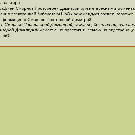
ачено зря.
графией Смирнов Протоиерей Димитрий или интересными моментам
ция электронной библиотеки LibOk рекомендует воспользоваться э
я информация о Смирнов Протоиерей Димитрий.
а: Смирнов Протоиерей Димитрий, скачать, бесплатно, читать,
оиерей Димитрий
желательно проставить ссылку на эту страниц
 LibOk