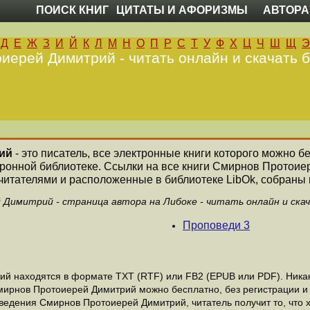
ПОИСК КНИГ
ЦИТАТЫ И АФОРИЗМЫ
АВТОРА
Д
Е
Ж
З
И
Й
К
Л
М
Н
О
П
Р
С
Т
У
Ф
Х
Ц
Ч
Ш
Щ
Э
иерей Димитрий - читать онлайн и скачать б
ий
- это писатель, все электронные книги которого можно б
тронной библиотеке. Ссылки на все книги Смирнов Протои
читателями и расположенные в библиотеке LibOk, собраны н
Димитрий - страница автора на Либоке - читать онлайн и ска
Проповеди 3
 находятся в формате ТХТ (RTF) или FB2 (EPUB или PDF). Никако
Смирнов Протоиерей Димитрий можно бесплатно, без регистрации и
ведения Смирнов Протоиерей Димитрий, читатель получит то, что 