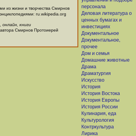
персонала
и из жизни и творчества Смирнов
Деловая литература о
нциклопедиями: ru.wikipedia.org
ценных бумагах и
 онлайн, книги
инвестициях
у автора Смирнов Протоиерей
Документальное
Документальное,
прочее
Дом и семья
Домашние животные
Драма
Драматургия
Искусство
История
История Востока
История Европы
История России
Кулинария, еда
Культурология
Контркультура
Лирика