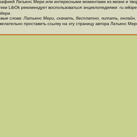
рафией Латьенс Мери или интересными моментами из жизни и твор
и LibOk рекомендует воспользоваться энциклопедиями: ru.wikipedia
Мери.
вые слова: Латьенс Мери, скачать, бесплатно, читать, онлайн,
елательно проставить ссылку на эту страницу автора Латьенс Мер