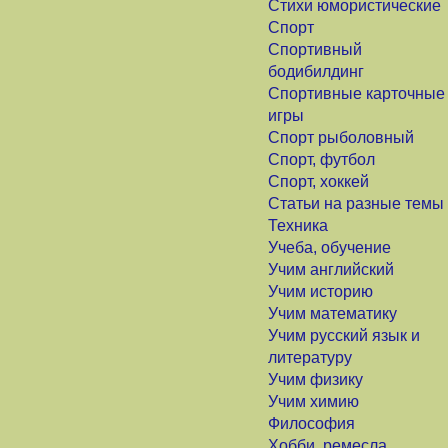
Стихи юмористические
Спорт
Спортивный
бодибилдинг
Спортивные карточные
игры
Спорт рыболовный
Спорт, футбол
Спорт, хоккей
Статьи на разные темы
Техника
Учеба, обучение
Учим английский
Учим историю
Учим математику
Учим русский язык и
литературу
Учим физику
Учим химию
Философия
Хобби, ремесла