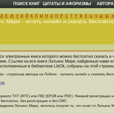
ПОИСК КНИГ
ЦИТАТЫ И АФОРИЗМЫ
АВТОРА
Д
Е
Ж
З
И
Й
К
Л
М
Н
О
П
Р
С
Т
У
Ф
Х
Ц
Ч
Ш
Щ
Э
нс Мери - читать онлайн и скачать бесплатно
все электронные книги которого можно бесплатно скачать и 
еке. Ссылки на все книги Латьенс Мери, найденные нами и
асположенные в библиотеке LibOk, собраны на этой страниц
и - страница автора на Либоке - читать онлайн и скачать бес
рти
рмате ТХТ (RTF) или FB2 (EPUB или PDF). Никакой регистрации не 
бесплатно, без регистрации и без СМС.
едения Латьенс Мери, читатель получит то, что хочет от Латьенс М