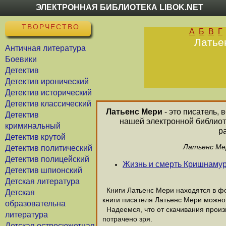
ЭЛЕКТРОННАЯ БИБЛИОТЕКА LIBOK.NET
ТВОРЧЕСТВО
А
Б
В
Г
Латье
Античная литература
Боевики
Детектив
Детектив иронический
Детектив исторический
Детектив классический
Латьенс Мери
- это писатель, 
Детектив
нашей электронной библиот
криминальный
р
Детектив крутой
Латьенс Мер
Детектив политический
Детектив полицейский
Жизнь и смерть Кришнаму
Детектив шпионский
Детская литература
Книги Латьенс Мери находятся в фо
Детская
книги писателя Латьенс Мери можно 
образовательна
Надеемся, что от скачивания произв
литература
потрачено зря.
Детская остросюжетная