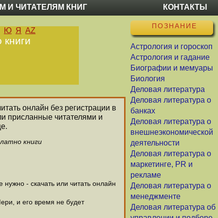
М И ЧИТАТЕЛЯМ КНИГ
КОНТАКТЫ
ПОЗНАНИЕ
Ю
Я
AZ
 книги
Астрология и гороскоп
Астрология и гадание
Биографии и мемуары
Биология
Деловая литература
Деловая литература о
читать онлайн без регистрации в
банках
ли присланные читателями и
Деловая литература о
е.
внешнеэкономической
платно книги
деятельности
Деловая литература о
маркетинге, PR и
рекламе
нужно - скачать или читать онлайн
Деловая литература о
менеджменте
ери, и его время не будет
Деловая литература об
управлении и подборе