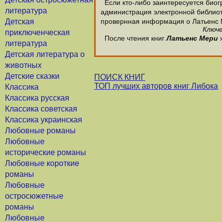
Если кто-либо заинтересуется биог
литература
администрация электронной библиотек
Детская
провернная информация о Латьенс 
Ключе
приключенческая
После чтения книг
Латьенс Мери
ж
литература
Детская литература о
животных
Детские сказки
ПОИСК КНИГ
ТОП лучших авторов книг Либока
Классика
Классика русская
Классика советская
Классика украинская
Любовные романы
Любовные
исторические романы
Любовные короткие
романы
Любовные
остросюжетные
романы
Любовные