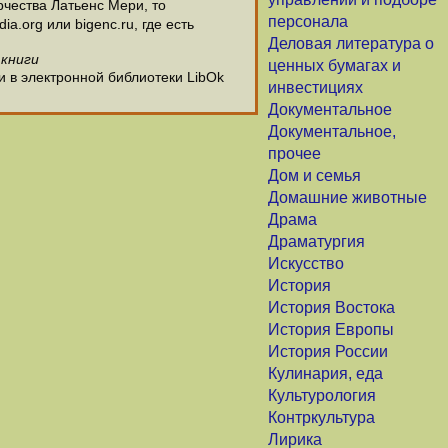
чества Латьенс Мери, то
персонала
.org или bigenc.ru, где есть
Деловая литература о
 книги
ценных бумагах и
и в электронной библиотеки LibOk
инвестициях
Документальное
Документальное,
прочее
Дом и семья
Домашние животные
Драма
Драматургия
Искусство
История
История Востока
История Европы
История России
Кулинария, еда
Культурология
Контркультура
Лирика