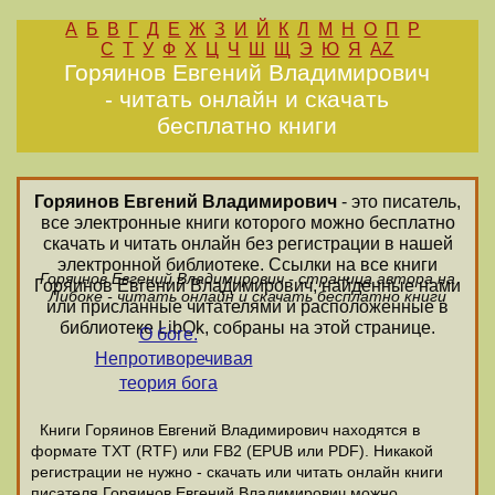
А
Б
В
Г
Д
Е
Ж
З
И
Й
К
Л
М
Н
О
П
Р
С
Т
У
Ф
Х
Ц
Ч
Ш
Щ
Э
Ю
Я
AZ
Горяинов Евгений Владимирович
- читать онлайн и скачать
бесплатно книги
Горяинов Евгений Владимирович
- это писатель,
все электронные книги которого можно бесплатно
скачать и читать онлайн без регистрации в нашей
электронной библиотеке. Ссылки на все книги
Горяинов Евгений Владимирович - страница автора на
Горяинов Евгений Владимирович, найденные нами
Либоке - читать онлайн и скачать бесплатно книги
или присланные читателями и расположенные в
библиотеке LibOk, собраны на этой странице.
О боге.
Непротиворечивая
теория бога
Книги Горяинов Евгений Владимирович находятся в
формате ТХТ (RTF) или FB2 (EPUB или PDF). Никакой
регистрации не нужно - скачать или читать онлайн книги
писателя Горяинов Евгений Владимирович можно