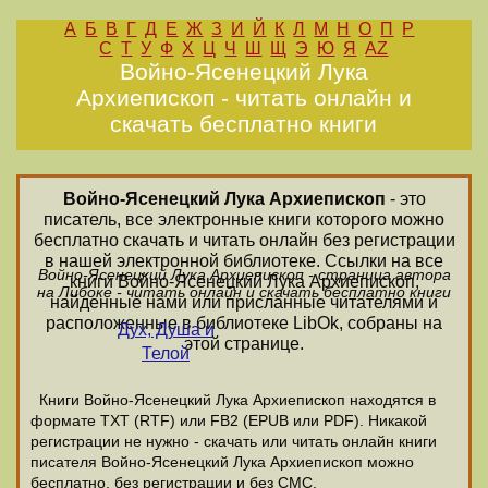
А
Б
В
Г
Д
Е
Ж
З
И
Й
К
Л
М
Н
О
П
Р
С
Т
У
Ф
Х
Ц
Ч
Ш
Щ
Э
Ю
Я
AZ
Войно-Ясенецкий Лука
Архиепископ - читать онлайн и
скачать бесплатно книги
Войно-Ясенецкий Лука Архиепископ
- это
писатель, все электронные книги которого можно
бесплатно скачать и читать онлайн без регистрации
в нашей электронной библиотеке. Ссылки на все
Войно-Ясенецкий Лука Архиепископ - страница автора
книги Войно-Ясенецкий Лука Архиепископ,
на Либоке - читать онлайн и скачать бесплатно книги
найденные нами или присланные читателями и
расположенные в библиотеке LibOk, собраны на
Дух, Душа и
этой странице.
Телой
Книги Войно-Ясенецкий Лука Архиепископ находятся в
формате ТХТ (RTF) или FB2 (EPUB или PDF). Никакой
регистрации не нужно - скачать или читать онлайн книги
писателя Войно-Ясенецкий Лука Архиепископ можно
бесплатно, без регистрации и без СМС.