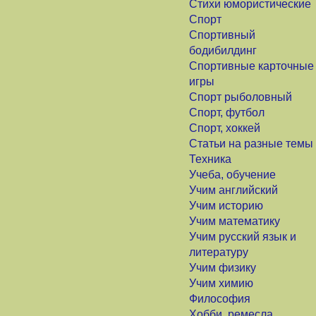
Стихи юмористические
Спорт
Спортивный
бодибилдинг
Спортивные карточные
игры
Спорт рыболовный
Спорт, футбол
Спорт, хоккей
Статьи на разные темы
Техника
Учеба, обучение
Учим английский
Учим историю
Учим математику
Учим русский язык и
литературу
Учим физику
Учим химию
Философия
Хобби, ремесла