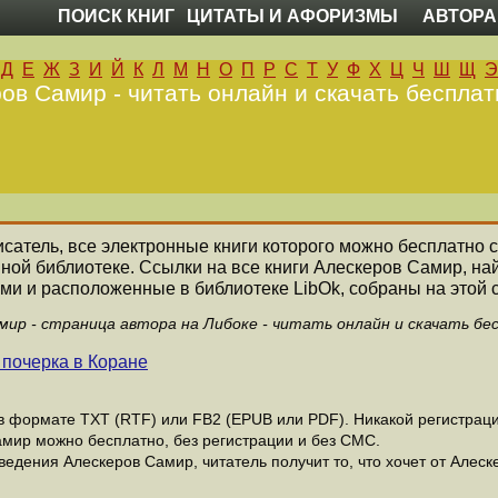
ПОИСК КНИГ
ЦИТАТЫ И АФОРИЗМЫ
АВТОРА
Д
Е
Ж
З
И
Й
К
Л
М
Н
О
П
Р
С
Т
У
Ф
Х
Ц
Ч
Ш
Щ
Э
ов Самир - читать онлайн и скачать бесплат
исатель, все электронные книги которого можно бесплатно с
нной библиотеке. Ссылки на все книги Алескеров Самир, н
ми и расположенные в библиотеке LibOk, собраны на этой 
мир - страница автора на Либоке - читать онлайн и скачать бе
 почерка в Коране
 формате ТХТ (RTF) или FB2 (EPUB или PDF). Никакой регистрации
амир можно бесплатно, без регистрации и без СМС.
едения Алескеров Самир, читатель получит то, что хочет от Алеск