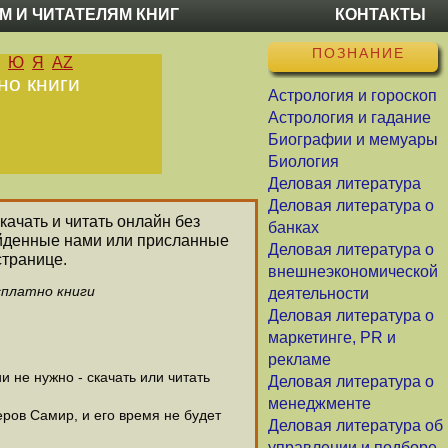
М И ЧИТАТЕЛЯМ КНИГ
КОНТАКТЫ
ПОЗНАНИЕ
Ю
Я
AZ
но книги
Астрология и гороскоп
Астрология и гадание
Биографии и мемуары
Биология
Деловая литература
Деловая литература о
качать и читать онлайн без
банках
айденные нами или присланные
Деловая литература о
странице.
внешнеэкономической
сплатно книги
деятельности
Деловая литература о
маркетинге, PR и
рекламе
 не нужно - скачать или читать
Деловая литература о
менеджменте
еров Самир, и его время не будет
Деловая литература об
управлении и подборе