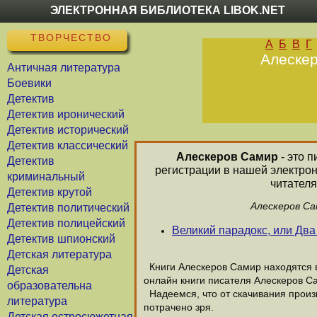
ЭЛЕКТРОННАЯ БИБЛИОТЕКА LIBOK.NET
ТВОРЧЕСТВО
А
Б
В
Г
Алескер
Античная литература
Боевики
Детектив
Детектив иронический
Детектив исторический
Детектив классический
Алескеров Самир
- это п
Детектив
регистрации в нашей электро
криминальный
читателя
Детектив крутой
Алескеров Са
Детектив политический
Детектив полицейский
Великий парадокс, или Два
Детектив шпионский
Детская литература
Книги Алескеров Самир находятся в
Детская
онлайн книги писателя Алескеров С
образовательна
Надеемся, что от скачивания произв
литература
потрачено зря.
Детская остросюжетная