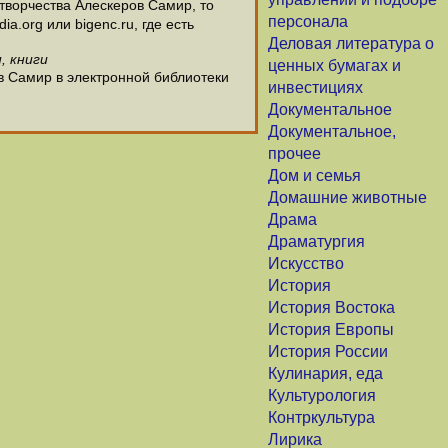
творчества Алескеров Самир, то
персонала
.org или bigenc.ru, где есть
Деловая литература о
, книги
ценных бумагах и
в Самир в электронной библиотеки
инвестициях
Документальное
Документальное,
прочее
Дом и семья
Домашние животные
Драма
Драматургия
Искусство
История
История Востока
История Европы
История России
Кулинария, еда
Культурология
Контркультура
Лирика