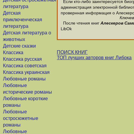
Если кто-либо заинтересуется биог
литература
администрация электронной библиотек
Детская
провернная информация о Алескеро
Ключев
приключенческая
После чтения книг
Алескеров Сам
литература
LibOk
Детская литература о
животных
Детские сказки
ПОИСК КНИГ
Классика
ТОП лучших авторов книг Либока
Классика русская
Классика советская
Классика украинская
Любовные романы
Любовные
исторические романы
Любовные короткие
романы
Любовные
остросюжетные
романы
Любовные