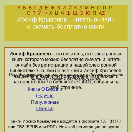
А
Б
В
Г
Д
Е
Ж
З
И
Й
К
Л
М
Н
О
П
Р
С
Т
У
Ф
Х
Ц
Ч
Ш
Щ
Э
Ю
Я
AZ
Иосиф Крывелев - читать онлайн
и скачать бесплатно книги
Иосиф Крывелев
- это писатель, все электронные
книги которого можно бесплатно скачать и читать
онлайн без регистрации в нашей электронной
библиотеке. Ссылки на все книги Иосиф Крывелев,
Иосиф Крывелев - страница автора на Либоке - читать
найденные нами или присланные читателями и
онлайн и скачать бесплатно книги
расположенные в библиотеке LibOk, собраны на
этой странице.
Книга О Библии
(Научно
Популярные
Очерки)
Книги Иосиф Крывелев находятся в формате ТХТ (RTF)
или FB2 (EPUB или PDF). Никакой регистрации не нужно -