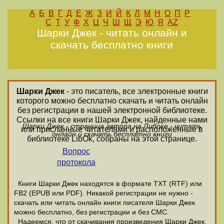
А
Б
В
Г
Д
Е
Ж
З
И
Й
К
Л
М
Н
О
П
Р
С
Т
У
Ф
Х
Ц
Ч
Ш
Щ
Э
Ю
Я
AZ
Шарки Джек - читать онлайн и
скачать бесплатно книги
Шарки Джек
- это писатель, все электронные книги
которого можно бесплатно скачать и читать онлайн
без регистрации в нашей электронной библиотеке.
Ссылки на все книги Шарки Джек, найденные нами
Шарки Джек - страница автора на Либоке - читать
или присланные читателями и расположенные в
онлайн и скачать бесплатно книги
библиотеке LibOk, собраны на этой странице.
Вопрос
протокола
Книги Шарки Джек находятся в формате ТХТ (RTF) или
FB2 (EPUB или PDF). Никакой регистрации не нужно -
скачать или читать онлайн книги писателя Шарки Джек
можно бесплатно, без регистрации и без СМС.
Надеемся, что от скачивания произведения Шарки Джек,