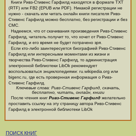
Книги Ривз-Стивенс Гарфилд находятся в формате ТХТ
(RTF) или FB2 (EPUB или PDF). Никакой регистрации не
нужно - скачать или читать онлайн книги писателя Ривз-
Стивенс Гарфилд можно бесплатно, без регистрации и без
СМС.
Надеемся, что от скачивания произведения Ривз-Стивенс
Гарфилд, читатель получит то, что хочет от Ривз-Стивенс
Гарфилд, и его время не будет потрачено зря.
Если кто-либо заинтересуется биографией Ривз-Стивенс
Гарфилд или интересными моментами из жизни и
творчества Ривз-Стивенс Гарфилд, то администрация
электронной библиотеки LibOk рекомендует
воспользоваться энциклопедиями: ru.wikipedia.org или
bigenc.ru, где есть провернная информация о Ривз-
Стивенс Гарфилд.
Ключевые слова: Ривз-Стивенс Гарфилд, скачать,
бесплатно, читать, онлайн, книги
После чтения книг
Ривз-Стивенс Гарфилд
желательно
проставить ссылку на эту страницу автора Ривз-Стивенс
Гарфилд в электронной библиотеки LibOk
ПОИСК КНИГ