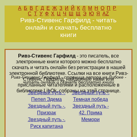
А
Б
В
Г
Д
Е
Ж
З
И
Й
К
Л
М
Н
О
П
Р
С
Т
У
Ф
Х
Ц
Ч
Ш
Щ
Э
Ю
Я
AZ
Ривз-Стивенс Гарфилд - читать
онлайн и скачать бесплатно
книги
Ривз-Стивенс Гарфилд
- это писатель, все
электронные книги которого можно бесплатно
скачать и читать онлайн без регистрации в нашей
электронной библиотеке. Ссылки на все книги Ривз-
Ривз-Стивенс Гарфилд - страница автора на Либоке -
Стивенс Гарфилд, найденные нами или
читать онлайн и скачать бесплатно книги
присланные читателями и расположенные в
библиотеке LibOk, собраны на этой странице.
Звездный путь -.
Звездный путь -.
Пепел Эдема
Темная победа
Звездный путь -.
Звездный путь -
Призрак
42. Прима
Звездный путь -.
Мемори
Риск капитана