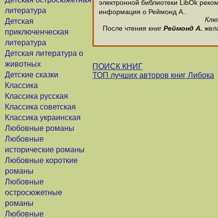
электронной библиотеки LibOk рекоме
литература
информация о Реймонд А..
Клю
Детская
После чтения книг
Реймонд А.
жела
приключенческая
литература
Детская литература о
животных
ПОИСК КНИГ
Детские сказки
ТОП лучших авторов книг Либока
Классика
Классика русская
Классика советская
Классика украинская
Любовные романы
Любовные
исторические романы
Любовные короткие
романы
Любовные
остросюжетные
романы
Любовные