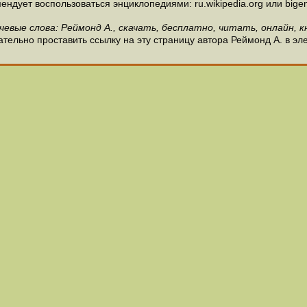
ндует воспользоваться энциклопедиями: ru.wikipedia.org или bigen
чевые слова: Реймонд А., скачать, бесплатно, читать, онлайн, к
тельно проставить ссылку на эту страницу автора Реймонд А. в эл