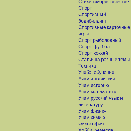
Стихи юмористические
Спорт
Спортивный
бодибилдинг
Спортивные карточные
игры
Спорт рыболовный
Спорт, футбол
Спорт, хоккей
Статьи на разные темы
Техника
Учеба, обучение
Учим английский
Учим историю
Учим математику
Учим русский язык и
литературу
Учим физику
Учим химию
Философия
Хобби, ремесла