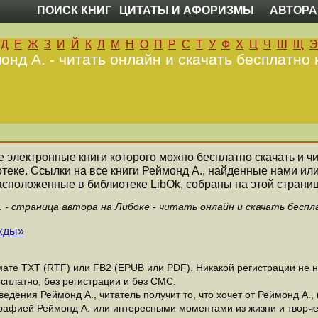
ПОИСК КНИГ
ЦИТАТЫ И АФОРИЗМЫ
АВТОРА
Д
Е
Ж
З
И
Й
К
Л
М
Н
О
П
Р
С
Т
У
Ф
Х
Ц
Ч
Ш
Щ
Э
онд А. - читать онлайн и скачать бесплатно 
се электронные книги которого можно бесплатно скачать и ч
теке. Ссылки на все книги Реймонд А., найденные нами ил
асположенные в библиотеке LibOk, собраны на этой страниц
. - страница автора на Либоке - читать онлайн и скачать беспл
жды»
те ТХТ (RTF) или FB2 (EPUB или PDF). Никакой регистрации не ну
сплатно, без регистрации и без СМС.
дения Реймонд А., читатель получит то, что хочет от Реймонд А., 
рафией Реймонд А. или интересными моментами из жизни и творче