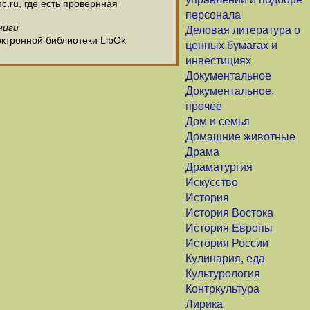
c.ru, где есть провернная
персонала
ниги
Деловая литература о
ектронной библиотеки LibOk
ценных бумагах и
инвестициях
Документальное
Документальное,
прочее
Дом и семья
Домашние животные
Драма
Драматургия
Искусство
История
История Востока
История Европы
История России
Кулинария, еда
Культурология
Контркультура
Лирика