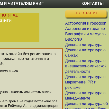
М И ЧИТАТЕЛЯМ КНИГ
КОНТАКТЫ
ПОЗНАНИЕ
Ю
Я
AZ
книги
Астрология и гороскоп
Астрология и гадание
Биографии и мемуары
Биология
Деловая литература
Деловая литература о
итать онлайн без регистрации в
банках
и присланные читателями и
Деловая литература о
е.
внешнеэкономической
атно книги
деятельности
Деловая литература о
маркетинге, PR и
рекламе
жно - скачать или читать онлайн
Деловая литература о
менеджменте
и его время не будет потрачено зря.
Деловая литература об
ства Реймонд А., то администрация
управлении и подборе