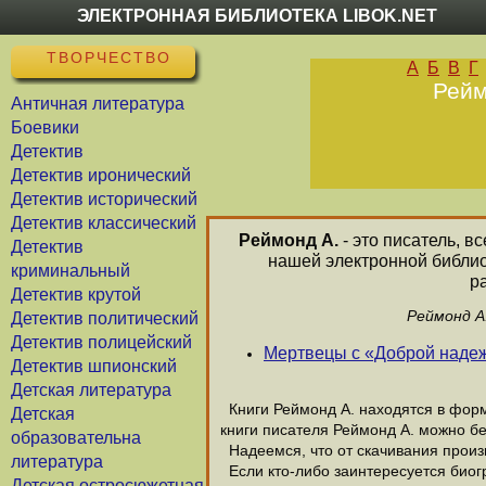
ЭЛЕКТРОННАЯ БИБЛИОТЕКА LIBOK.NET
ТВОРЧЕСТВО
А
Б
В
Г
Рейм
Античная литература
Боевики
Детектив
Детектив иронический
Детектив исторический
Детектив классический
Реймонд А.
- это писатель, в
Детектив
нашей электронной библио
криминальный
р
Детектив крутой
Реймонд А
Детектив политический
Детектив полицейский
Мертвецы с «Доброй наде
Детектив шпионский
Детская литература
Книги Реймонд А. находятся в форма
Детская
книги писателя Реймонд А. можно бе
образовательна
Надеемся, что от скачивания произве
литература
Если кто-либо заинтересуется биог
Детская остросюжетная