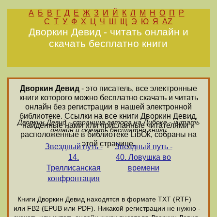
А
Б
В
Г
Д
Е
Ж
З
И
Й
К
Л
М
Н
О
П
Р
С
Т
У
Ф
Х
Ц
Ч
Ш
Щ
Э
Ю
Я
AZ
Дворкин Девид - читать онлайн и
скачать бесплатно книги
Дворкин Девид
- это писатель, все электронные
книги которого можно бесплатно скачать и читать
онлайн без регистрации в нашей электронной
библиотеке. Ссылки на все книги Дворкин Девид,
Дворкин Девид - страница автора на Либоке - читать
найденные нами или присланные читателями и
онлайн и скачать бесплатно книги
расположенные в библиотеке LibOk, собраны на
этой странице.
Звездный путь -
Звездный путь -
14.
40. Ловушка во
Треллисанская
времени
конфронтация
Книги Дворкин Девид находятся в формате ТХТ (RTF)
или FB2 (EPUB или PDF). Никакой регистрации не нужно -