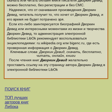
скачать или читать онлайн книги писателя Дворкин Девид
можно бесплатно, без регистрации и без СМС.
Надеемся, что от скачивания произведения Дворкин
Девид, читатель получит то, что хочет от Дворкин Девид, и
его время не будет потрачено зря.
Если кто-либо заинтересуется биографией Дворкин
Девид или интересными моментами из жизни и творчества
Дворкин Девид, то администрация электронной
библиотеки LibOk рекомендует воспользоваться
энциклопедиями: ru.wikipedia.org или bigenc.ru, где есть
провернная информация о Дворкин Девид.
Ключевые слова: Дворкин Девид, скачать, бесплатно,
читать, онлайн, книги
После чтения книг
Дворкин Девид
желательно
проставить ссылку на эту страницу автора Дворкин Девид в
электронной библиотеки LibOk
ПОИСК КНИГ
ТОП лучших
авторов книг
Либока