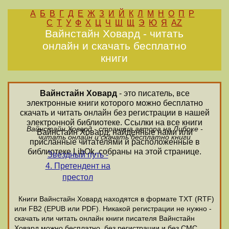
А
Б
В
Г
Д
Е
Ж
З
И
Й
К
Л
М
Н
О
П
Р
С
Т
У
Ф
Х
Ц
Ч
Ш
Щ
Э
Ю
Я
AZ
Вайнстайн Ховард - читать
онлайн и скачать бесплатно
книги
Вайнстайн Ховард
- это писатель, все
электронные книги которого можно бесплатно
скачать и читать онлайн без регистрации в нашей
электронной библиотеке. Ссылки на все книги
Вайнстайн Ховард - страница автора на Либоке -
Вайнстайн Ховард, найденные нами или
читать онлайн и скачать бесплатно книги
присланные читателями и расположенные в
библиотеке LibOk, собраны на этой странице.
Звездный путь -
4. Претендент на
престол
Книги Вайнстайн Ховард находятся в формате ТХТ (RTF)
или FB2 (EPUB или PDF). Никакой регистрации не нужно -
скачать или читать онлайн книги писателя Вайнстайн
Ховард можно бесплатно, без регистрации и без СМС.