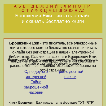
А
Б
В
Г
Д
Е
Ж
З
И
Й
К
Л
М
Н
О
П
Р
С
Т
У
Ф
Х
Ц
Ч
Ш
Щ
Э
Ю
Я
AZ
Брошкевич Ежи - читать онлайн
и скачать бесплатно книги
Брошкевич Ежи
- это писатель, все электронные
книги которого можно бесплатно скачать и читать
онлайн без регистрации в нашей электронной
библиотеке. Ссылки на все книги Брошкевич Ежи,
Брошкевич Ежи - страница автора на Либоке - читать
найденные нами или присланные читателями и
онлайн и скачать бесплатно книги
расположенные в библиотеке LibOk, собраны на
этой странице.
Одно другого
Трое с десятой
интересней
тысячи
Тайна
заброшенной
часовни
Книги Брошкевич Ежи находятся в формате ТХТ (RTF)