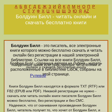
А
Б
В
Г
Д
Е
Ж
З
И
Й
К
Л
М
Н
О
П
Р
С
Т
У
Ф
Х
Ц
Ч
Ш
Щ
Э
Ю
Я
AZ
Болдуин Билл - читать онлайн и
скачать бесплатно книги
Болдуин Билл
- это писатель, все электронные
книги которого можно бесплатно скачать и читать
онлайн без регистрации в нашей электронной
библиотеке. Ссылки на все книги Болдуин Билл,
Болдуин Билл - страница автора на Либоке - читать
найденные нами или присланные читателями и
онлайн и скачать бесплатно книги
расположенные в библиотеке LibOk, собраны на
этой странице.
Рулевой
Книги Болдуин Билл находятся в формате ТХТ (RTF) или
FB2 (EPUB или PDF). Никакой регистрации не нужно -
скачать или читать онлайн книги писателя Болдуин Билл
можно бесплатно, без регистрации и без СМС.
Надеемся, что от скачивания произведения Болдуин
Билл, читатель получит то, что хочет от Болдуин Билл, и