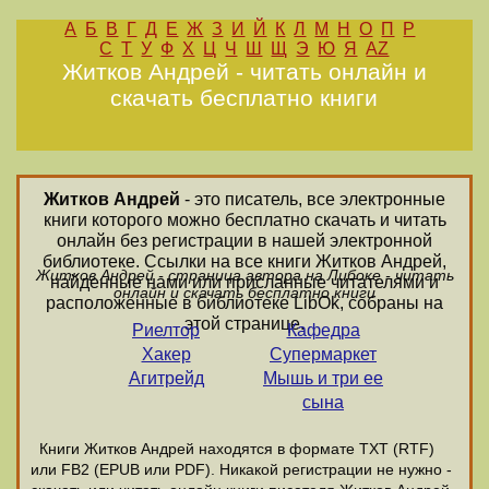
А
Б
В
Г
Д
Е
Ж
З
И
Й
К
Л
М
Н
О
П
Р
С
Т
У
Ф
Х
Ц
Ч
Ш
Щ
Э
Ю
Я
AZ
Житков Андрей - читать онлайн и
скачать бесплатно книги
Житков Андрей
- это писатель, все электронные
книги которого можно бесплатно скачать и читать
онлайн без регистрации в нашей электронной
библиотеке. Ссылки на все книги Житков Андрей,
Житков Андрей - страница автора на Либоке - читать
найденные нами или присланные читателями и
онлайн и скачать бесплатно книги
расположенные в библиотеке LibOk, собраны на
этой странице.
Риелтор
Кафедра
Хакер
Супермаркет
Агитрейд
Мышь и три ее
сына
Книги Житков Андрей находятся в формате ТХТ (RTF)
или FB2 (EPUB или PDF). Никакой регистрации не нужно -