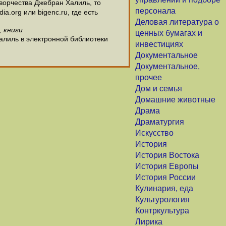
ворчества Джебран Халиль, то
персонала
.org или bigenc.ru, где есть
Деловая литература о
, книги
ценных бумагах и
алиль в электронной библиотеки
инвестициях
Документальное
Документальное,
прочее
Дом и семья
Домашние животные
Драма
Драматургия
Искусство
История
История Востока
История Европы
История России
Кулинария, еда
Культурология
Контркультура
Лирика