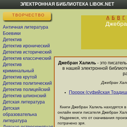
ЭЛЕКТРОННАЯ БИБЛИОТЕКА LIBOK.NET
ТВОРЧЕСТВО
А
Б
В
Г
Джебран
Античная литература
Боевики
Детектив
Детектив иронический
Детектив исторический
Детектив классический
Джебран Халиль
- это писател
Детектив
в нашей электронной библиот
криминальный
р
Детектив крутой
Джебран Хали
Детектив политический
Детектив полицейский
Пророк (суфийская Традиц
Детектив шпионский
Детская литература
Книги Джебран Халиль находятся в 
Детская
онлайн книги писателя Джебран Хал
образовательна
Надеемся, что от скачивания произв
литература
потрачено зря.
Детская остросюжетная