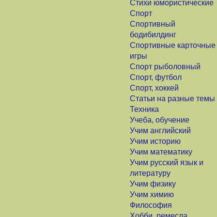
Стихи юмористические
Спорт
Спортивный
бодибилдинг
Спортивные карточные
игры
Спорт рыболовный
Спорт, футбол
Спорт, хоккей
Статьи на разные темы
Техника
Учеба, обучение
Учим английский
Учим историю
Учим математику
Учим русский язык и
литературу
Учим физику
Учим химию
Философия
Хобби, ремесла