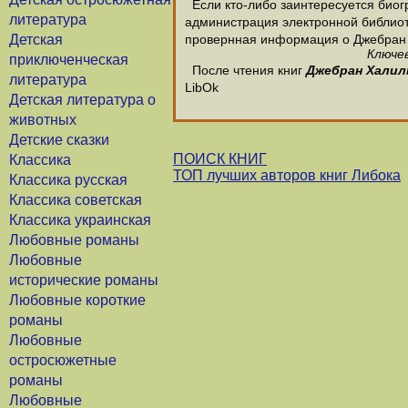
Если кто-либо заинтересуется биог
литература
администрация электронной библиотек
Детская
провернная информация о Джебран
Ключев
приключенческая
После чтения книг
Джебран Халил
литература
LibOk
Детская литература о
животных
Детские сказки
ПОИСК КНИГ
Классика
ТОП лучших авторов книг Либока
Классика русская
Классика советская
Классика украинская
Любовные романы
Любовные
исторические романы
Любовные короткие
романы
Любовные
остросюжетные
романы
Любовные