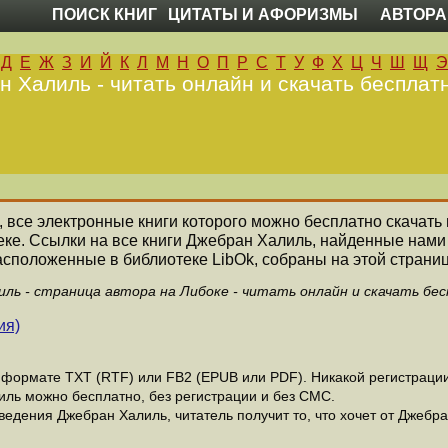
ПОИСК КНИГ
ЦИТАТЫ И АФОРИЗМЫ
АВТОРА
Д
Е
Ж
З
И
Й
К
Л
М
Н
О
П
Р
С
Т
У
Ф
Х
Ц
Ч
Ш
Щ
Э
 Халиль - читать онлайн и скачать бесплат
ь, все электронные книги которого можно бесплатно скачать 
еке. Ссылки на все книги Джебран Халиль, найденные нами
асположенные в библиотеке LibOk, собраны на этой страниц
ль - страница автора на Либоке - читать онлайн и скачать бе
ия)
формате ТХТ (RTF) или FB2 (EPUB или PDF). Никакой регистрации 
иль можно бесплатно, без регистрации и без СМС.
едения Джебран Халиль, читатель получит то, что хочет от Джебра