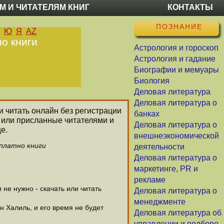
М И ЧИТАТЕЛЯМ КНИГ
КОНТАКТЫ
ПОЗНАНИЕ
Ю
Я
AZ
но книги
Астрология и гороскоп
Астрология и гадание
Биографии и мемуары
Биология
Деловая литература
Деловая литература о
и читать онлайн без регистрации
банках
 или присланные читателями и
Деловая литература о
е.
внешнеэкономической
сплатно книги
деятельности
Деловая литература о
маркетинге, PR и
рекламе
не нужно - скачать или читать
Деловая литература о
менеджменте
н Халиль, и его время не будет
Деловая литература об
управлении и подборе