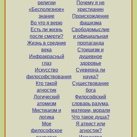
религии
Почему я не
«Бесполезное»
христианин
знание
Происхождение
Во что я верю
фашизма
Есть ли жизнь
Свободомыслие
после смерти?
и официальная
Жизнь в средние
пропаганда
века
Стоицизм и
Инфракрасный
душевное
глаз
здоровье
Искусство
Суеверна ли
философствования
наука?
Кто такой
Существование
агностик
бога
Логический
Философский
атомизм
словарь разума,
Мистицизм и
материи, морали
логика
Что такое душа?
Мое
Я атеист или
философское
агностик?