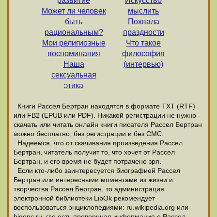
развитие
Искусство
Может ли человек
мыслить
быть
Похвала
рациональным?
праздности
Мои религиозные
Что такое
воспоминания
философия
Наша
(интервью)
сексуальная
этика
Книги Рассел Бертран находятся в формате ТХТ (RTF)
или FB2 (EPUB или PDF). Никакой регистрации не нужно -
скачать или читать онлайн книги писателя Рассел Бертран
можно бесплатно, без регистрации и без СМС.
Надеемся, что от скачивания произведения Рассел
Бертран, читатель получит то, что хочет от Рассел
Бертран, и его время не будет потрачено зря.
Если кто-либо заинтересуется биографией Рассел
Бертран или интересными моментами из жизни и
творчества Рассел Бертран, то администрация
электронной библиотеки LibOk рекомендует
воспользоваться энциклопедиями: ru.wikipedia.org или
bigenc.ru, где есть провернная информация о Рассел