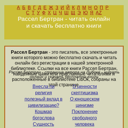
А
Б
В
Г
Д
Е
Ж
З
И
Й
К
Л
М
Н
О
П
Р
С
Т
У
Ф
Х
Ц
Ч
Ш
Щ
Э
Ю
Я
AZ
Рассел Бертран - читать онлайн
и скачать бесплатно книги
Рассел Бертран
- это писатель, все электронные
книги которого можно бесплатно скачать и читать
онлайн без регистрации в нашей электронной
библиотеке. Ссылки на все книги Рассел Бертран,
Рассел Бертран - страница автора на Либоке - читать
найденные нами или присланные читателями и
онлайн и скачать бесплатно книги
расположенные в библиотеке LibOk, собраны на
этой странице.
Внесла ли
О ценности
религия
скептицизма
полезный вклад в
О юношеском
цивилизацию?
цинизме
Кошмар
Поклонение
богослова
свободного
Сущность
человека