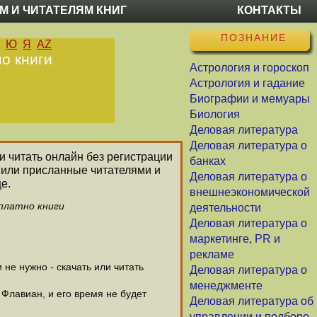
М И ЧИТАТЕЛЯМ КНИГ
КОНТАКТЫ
ПОЗНАНИЕ
Ю
Я
AZ
о книги
Астрология и гороскоп
Астрология и гадание
Биографии и мемуары
Биология
Деловая литература
Деловая литература о
 и читать онлайн без регистрации
банках
 или присланные читателями и
Деловая литература о
е.
внешнеэкономической
сплатно книги
деятельности
Деловая литература о
маркетинге, PR и
рекламе
не нужно - скачать или читать
Деловая литература о
менеджменте
 Флавиан, и его время не будет
Деловая литература об
управлении и подборе