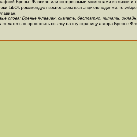
рафией Бренье Флавиан или интересными моментами из жизни и т
и LibOk рекомендует воспользоваться энциклопедиями: ru.wikipedia
Флавиан.
вые слова: Бренье Флавиан, скачать, бесплатно, читать, онлайн,
н
желательно проставить ссылку на эту страницу автора Бренье Фл