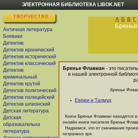
ЭЛЕКТРОННАЯ БИБЛИОТЕКА LIBOK.NET
ТВОРЧЕСТВО
А
Б
В
Г
Бренье
Античная литература
Боевики
Детектив
Детектив иронический
Детектив исторический
Детектив классический
Бренье Флавиан
- это писател
Детектив
в нашей электронной библиот
криминальный
р
Детектив крутой
Бренье Флави
Детектив политический
Детектив полицейский
Евреи и Талмуд
Детектив шпионский
Детская литература
Книги Бренье Флавиан находятся в 
Детская
онлайн книги писателя Бренье Флав
образовательна
Надеемся, что от скачивания произв
литература
потрачено зря.
Детская остросюжетная