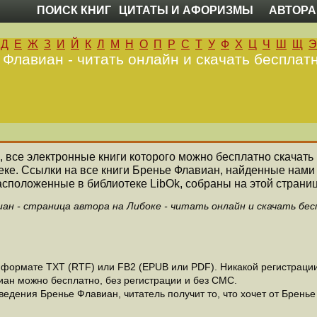
ПОИСК КНИГ
ЦИТАТЫ И АФОРИЗМЫ
АВТОРА
Д
Е
Ж
З
И
Й
К
Л
М
Н
О
П
Р
С
Т
У
Ф
Х
Ц
Ч
Ш
Щ
Э
 Флавиан - читать онлайн и скачать бесплатн
ь, все электронные книги которого можно бесплатно скачать
еке. Ссылки на все книги Бренье Флавиан, найденные нами
асположенные в библиотеке LibOk, собраны на этой страниц
ан - страница автора на Либоке - читать онлайн и скачать бе
формате ТХТ (RTF) или FB2 (EPUB или PDF). Никакой регистрации 
иан можно бесплатно, без регистрации и без СМС.
едения Бренье Флавиан, читатель получит то, что хочет от Бренье