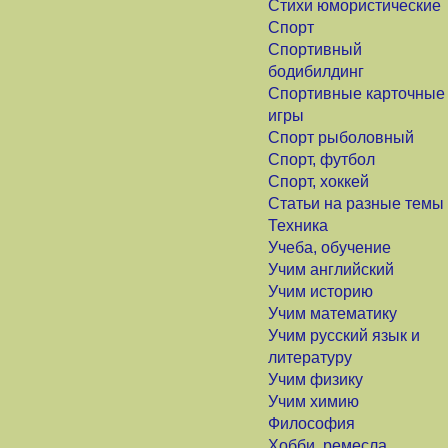
Стихи юмористические
Спорт
Спортивный
бодибилдинг
Спортивные карточные
игры
Спорт рыболовный
Спорт, футбол
Спорт, хоккей
Статьи на разные темы
Техника
Учеба, обучение
Учим английский
Учим историю
Учим математику
Учим русский язык и
литературу
Учим физику
Учим химию
Философия
Хобби, ремесла