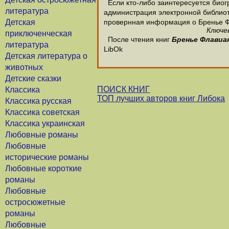
Если кто-либо заинтересуется биог
литература
администрация электронной библиотек
Детская
провернная информация о Бренье 
Ключе
приключенческая
После чтения книг
Бренье Флавиа
литература
LibOk
Детская литература о
животных
Детские сказки
ПОИСК КНИГ
Классика
ТОП лучших авторов книг Либока
Классика русская
Классика советская
Классика украинская
Любовные романы
Любовные
исторические романы
Любовные короткие
романы
Любовные
остросюжетные
романы
Любовные