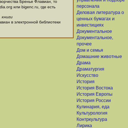
ворчества Бренье Флавиан, то
персонала
.org или bigenc.ru, где есть
Деловая литература о
 книги
ценных бумагах и
авиан в электронной библиотеки
инвестициях
Документальное
Документальное,
прочее
Дом и семья
Домашние животные
Драма
Драматургия
Искусство
История
История Востока
История Европы
История России
Кулинария, еда
Культурология
Контркультура
Лирика