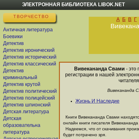
ЭЛЕКТРОННАЯ БИБЛИОТЕКА LIBOK.NET
ТВОРЧЕСТВО
А
Б
В
Г
Вивекана
Античная литература
Боевики
Детектив
Детектив иронический
Детектив исторический
Детектив классический
Вивекананда Свами
- это
Детектив
регистрации в нашей электрон
криминальный
читателя
Детектив крутой
Вивекананда С
Детектив политический
Детектив полицейский
Жизнь И Наследие
Детектив шпионский
Детская литература
Книги Вивекананда Свами находятся
Детская
онлайн книги писателя Вивекананда
образовательна
Надеемся, что от скачивания произв
литература
будет потрачено зря.
Детская остросюжетная