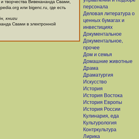
и творчества Вивекананда Свами,
персонала
dia.org или bigenc.ru, где есть
Деловая литература о
н, книги
ценных бумагах и
нанда Свами в электронной
инвестициях
Документальное
Документальное,
прочее
Дом и семья
Домашние животные
Драма
Драматургия
Искусство
История
История Востока
История Европы
История России
Кулинария, еда
Культурология
Контркультура
Лирика