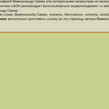
графией Вивекананда Свами или интересными моментами из жизни 
теки LibOk рекомендует воспользоваться энциклопедиями: ru.wikipe
анда Свами.
е слова: Вивекананда Свами, скачать, бесплатно, читать, онлай
вами
желательно проставить ссылку на эту страницу автора Вивека