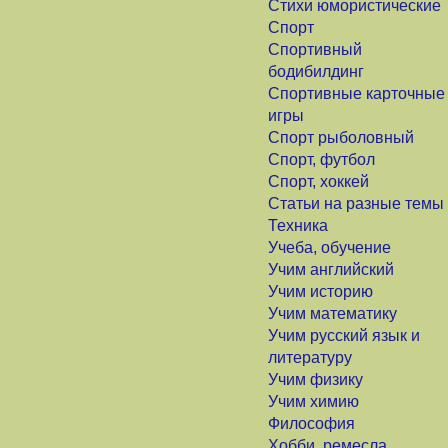
Стихи юмористические
Спорт
Спортивный
бодибилдинг
Спортивные карточные
игры
Спорт рыболовный
Спорт, футбол
Спорт, хоккей
Статьи на разные темы
Техника
Учеба, обучение
Учим английский
Учим историю
Учим математику
Учим русский язык и
литературу
Учим физику
Учим химию
Философия
Хобби, ремесла