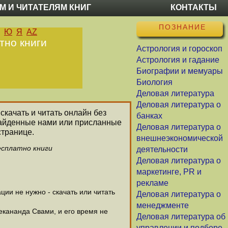
М И ЧИТАТЕЛЯМ КНИГ
КОНТАКТЫ
ПОЗНАНИЕ
Ю
Я
AZ
тно книги
Астрология и гороскоп
Астрология и гадание
Биографии и мемуары
Биология
Деловая литература
Деловая литература о
скачать и читать онлайн без
банках
найденные нами или присланные
Деловая литература о
странице.
внешнеэкономической
есплатно книги
деятельности
Деловая литература о
маркетинге, PR и
рекламе
ии не нужно - скачать или читать
Деловая литература о
менеджменте
екананда Свами, и его время не
Деловая литература об
управлении и подборе