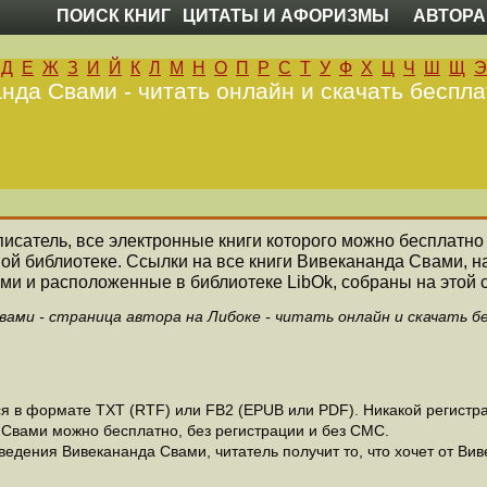
ПОИСК КНИГ
ЦИТАТЫ И АФОРИЗМЫ
АВТОРА
Д
Е
Ж
З
И
Й
К
Л
М
Н
О
П
Р
С
Т
У
Ф
Х
Ц
Ч
Ш
Щ
Э
нда Свами - читать онлайн и скачать беспла
 писатель, все электронные книги которого можно бесплатно 
ной библиотеке. Ссылки на все книги Вивекананда Свами, 
ми и расположенные в библиотеке LibOk, собраны на этой 
вами - страница автора на Либоке - читать онлайн и скачать б
 в формате ТХТ (RTF) или FB2 (EPUB или PDF). Никакой регистрац
 Свами можно бесплатно, без регистрации и без СМС.
едения Вивекананда Свами, читатель получит то, что хочет от Вив