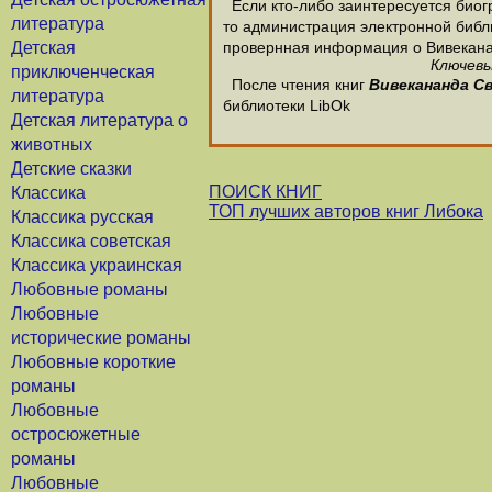
Если кто-либо заинтересуется био
литература
то администрация электронной библио
Детская
провернная информация о Вивекан
Ключевы
приключенческая
После чтения книг
Вивекананда С
литература
библиотеки LibOk
Детская литература о
животных
Детские сказки
ПОИСК КНИГ
Классика
ТОП лучших авторов книг Либока
Классика русская
Классика советская
Классика украинская
Любовные романы
Любовные
исторические романы
Любовные короткие
романы
Любовные
остросюжетные
романы
Любовные