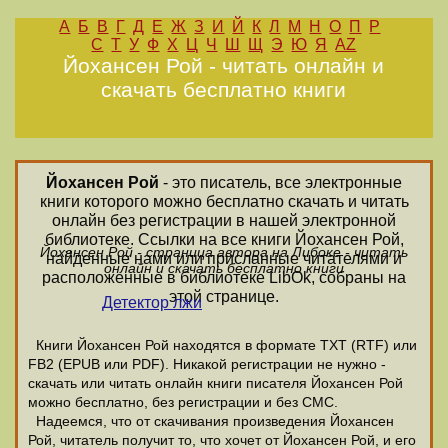
А
Б
В
Г
Д
Е
Ж
З
И
Й
К
Л
М
Н
О
П
Р
С
Т
У
Ф
Х
Ц
Ч
Ш
Щ
Э
Ю
Я
AZ
Йохансен Рой - читать онлайн и
скачать бесплатно книги
Йохансен Рой
- это писатель, все электронные
книги которого можно бесплатно скачать и читать
онлайн без регистрации в нашей электронной
библиотеке. Ссылки на все книги Йохансен Рой,
Йохансен Рой - страница автора на Либоке - читать
найденные нами или присланные читателями и
онлайн и скачать бесплатно книги
расположенные в библиотеке LibOk, собраны на
этой странице.
Детектор лжи
Книги Йохансен Рой находятся в формате ТХТ (RTF) или
FB2 (EPUB или PDF). Никакой регистрации не нужно -
скачать или читать онлайн книги писателя Йохансен Рой
можно бесплатно, без регистрации и без СМС.
Надеемся, что от скачивания произведения Йохансен
Рой, читатель получит то, что хочет от Йохансен Рой, и его