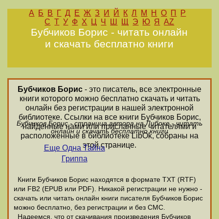
А
Б
В
Г
Д
Е
Ж
З
И
Й
К
Л
М
Н
О
П
Р
С
Т
У
Ф
Х
Ц
Ч
Ш
Щ
Э
Ю
Я
AZ
Бубчиков Борис - читать онлайн
и скачать бесплатно книги
Бубчиков Борис
- это писатель, все электронные
книги которого можно бесплатно скачать и читать
онлайн без регистрации в нашей электронной
библиотеке. Ссылки на все книги Бубчиков Борис,
Бубчиков Борис - страница автора на Либоке - читать
найденные нами или присланные читателями и
онлайн и скачать бесплатно книги
расположенные в библиотеке LibOk, собраны на
этой странице.
Еще Одна Тайна
Гриппа
Книги Бубчиков Борис находятся в формате ТХТ (RTF)
или FB2 (EPUB или PDF). Никакой регистрации не нужно -
скачать или читать онлайн книги писателя Бубчиков Борис
можно бесплатно, без регистрации и без СМС.
Надеемся, что от скачивания произведения Бубчиков