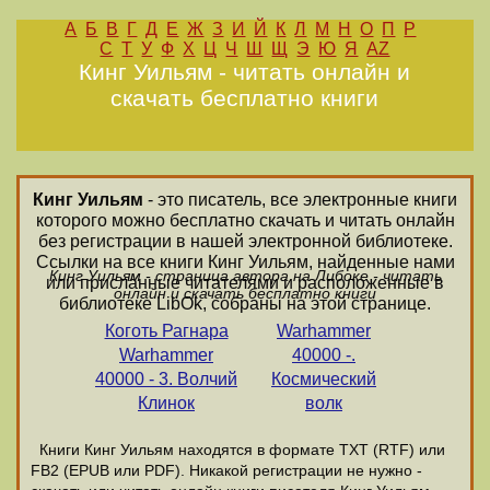
А
Б
В
Г
Д
Е
Ж
З
И
Й
К
Л
М
Н
О
П
Р
С
Т
У
Ф
Х
Ц
Ч
Ш
Щ
Э
Ю
Я
AZ
Кинг Уильям - читать онлайн и
скачать бесплатно книги
Кинг Уильям
- это писатель, все электронные книги
которого можно бесплатно скачать и читать онлайн
без регистрации в нашей электронной библиотеке.
Ссылки на все книги Кинг Уильям, найденные нами
Кинг Уильям - страница автора на Либоке - читать
или присланные читателями и расположенные в
онлайн и скачать бесплатно книги
библиотеке LibOk, собраны на этой странице.
Коготь Рагнара
Warhammer
Warhammer
40000 -.
40000 - 3. Волчий
Космический
Клинок
волк
Книги Кинг Уильям находятся в формате ТХТ (RTF) или
FB2 (EPUB или PDF). Никакой регистрации не нужно -