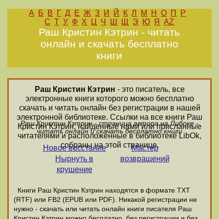
А
Б
В
Г
Д
Е
Ж
З
И
Й
К
Л
М
Н
О
П
Р
С
Т
У
Ф
Х
Ц
Ч
Ш
Щ
Э
Ю
Я
AZ
Раш Кристин Кэтрин - читать
онлайн и скачать бесплатно
книги
Раш Кристин Кэтрин
- это писатель, все
электронные книги которого можно бесплатно
скачать и читать онлайн без регистрации в нашей
электронной библиотеке. Ссылки на все книги Раш
Раш Кристин Кэтрин - страница автора на Либоке -
Кристин Кэтрин, найденные нами или присланные
читать онлайн и скачать бесплатно книги
читателями и расположенные в библиотеке LibOk,
собраны на этой странице.
Новое восстание
Мастер
Нырнуть в
возвращений
крушение
Книги Раш Кристин Кэтрин находятся в формате ТХТ
(RTF) или FB2 (EPUB или PDF). Никакой регистрации не
нужно - скачать или читать онлайн книги писателя Раш
Кристин Кэтрин можно бесплатно, без регистрации и без