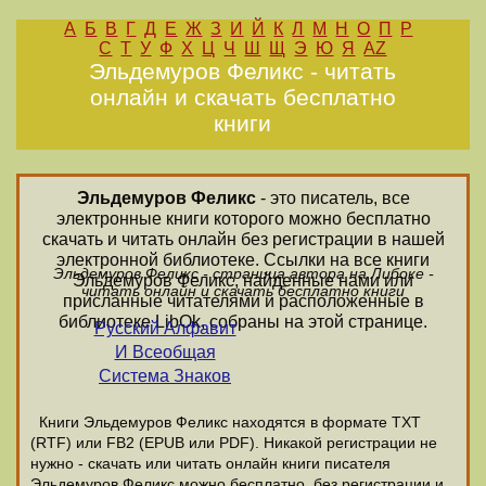
А
Б
В
Г
Д
Е
Ж
З
И
Й
К
Л
М
Н
О
П
Р
С
Т
У
Ф
Х
Ц
Ч
Ш
Щ
Э
Ю
Я
AZ
Эльдемуров Феликс - читать
онлайн и скачать бесплатно
книги
Эльдемуров Феликс
- это писатель, все
электронные книги которого можно бесплатно
скачать и читать онлайн без регистрации в нашей
электронной библиотеке. Ссылки на все книги
Эльдемуров Феликс - страница автора на Либоке -
Эльдемуров Феликс, найденные нами или
читать онлайн и скачать бесплатно книги
присланные читателями и расположенные в
библиотеке LibOk, собраны на этой странице.
Русский Алфавит
И Всеобщая
Система Знаков
Книги Эльдемуров Феликс находятся в формате ТХТ
(RTF) или FB2 (EPUB или PDF). Никакой регистрации не
нужно - скачать или читать онлайн книги писателя
Эльдемуров Феликс можно бесплатно, без регистрации и