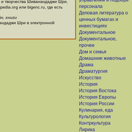
 и творчества Шиванандаджи Шри,
персонала
dia.org или bigenc.ru, где есть
Деловая литература о
н, книги
ценных бумагах и
нандаджи Шри в электронной
инвестициях
Документальное
Документальное,
прочее
Дом и семья
Домашние животные
Драма
Драматургия
Искусство
История
История Востока
История Европы
История России
Кулинария, еда
Культурология
Контркультура
Лирика