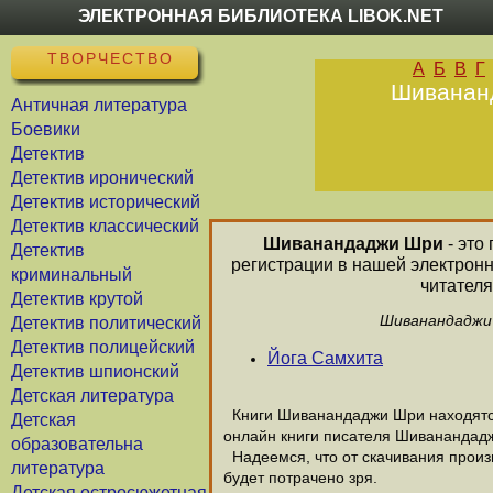
ЭЛЕКТРОННАЯ БИБЛИОТЕКА LIBOK.NET
ТВОРЧЕСТВО
А
Б
В
Г
Шивананд
Античная литература
Боевики
Детектив
Детектив иронический
Детектив исторический
Детектив классический
Шиванандаджи Шри
- это
Детектив
регистрации в нашей электрон
криминальный
читателя
Детектив крутой
Шиванандаджи 
Детектив политический
Детектив полицейский
Йога Самхита
Детектив шпионский
Детская литература
Книги Шиванандаджи Шри находятся 
Детская
онлайн книги писателя Шиванандадж
образовательна
Надеемся, что от скачивания произ
литература
будет потрачено зря.
Детская остросюжетная