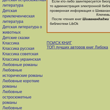
Если кто-либо заинтересуется био
литература
то администрация электронной библио
Детская
провернная информация о Шиванан
Ключевы
приключенческая
После чтения книг
Шиванандаджи
литература
библиотеки LibOk
Детская литература о
животных
Детские сказки
ПОИСК КНИГ
Классика
ТОП лучших авторов книг Либока
Классика русская
Классика советская
Классика украинская
Любовные романы
Любовные
исторические романы
Любовные короткие
романы
Любовные
остросюжетные
романы
Любовные