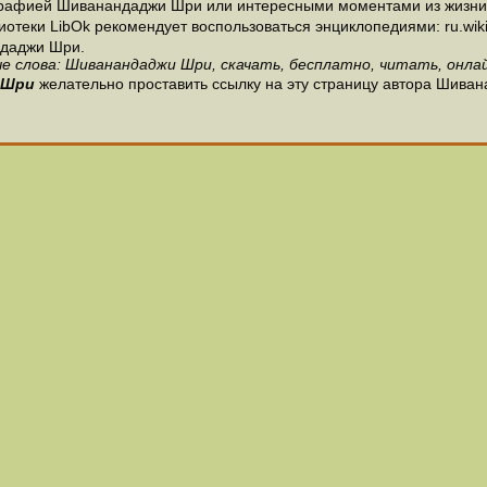
графией Шиванандаджи Шри или интересными моментами из жизни
теки LibOk рекомендует воспользоваться энциклопедиями: ru.wikipe
даджи Шри.
е слова: Шиванандаджи Шри, скачать, бесплатно, читать, онлай
 Шри
желательно проставить ссылку на эту страницу автора Шива