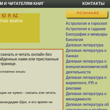
М И ЧИТАТЕЛЯМ КНИГ
КОНТАКТЫ
ПОЗНАНИЕ
Ю
Я
AZ
тно книги
Астрология и гороскоп
Астрология и гадание
Биографии и мемуары
Биология
Деловая литература
Деловая литература о
скачать и читать онлайн без
банках
найденные нами или присланные
Деловая литература о
странице.
внешнеэкономической
есплатно книги
деятельности
Деловая литература о
маркетинге, PR и
рекламе
ии не нужно - скачать или читать
Деловая литература о
менеджменте
ванандаджи Шри, и его время не
Деловая литература об
управлении и подборе