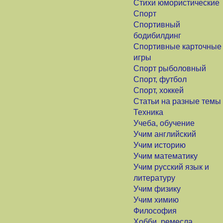
Стихи юмористические
Спорт
Спортивный
бодибилдинг
Спортивные карточные
игры
Спорт рыболовный
Спорт, футбол
Спорт, хоккей
Статьи на разные темы
Техника
Учеба, обучение
Учим английский
Учим историю
Учим математику
Учим русский язык и
литературу
Учим физику
Учим химию
Философия
Хобби, ремесла