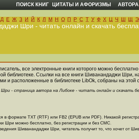
ПОИСК КНИГ
ЦИТАТЫ И АФОРИЗМЫ
АВТОРА
Д
Е
Ж
З
И
Й
К
Л
М
Н
О
П
Р
С
Т
У
Ф
Х
Ц
Ч
Ш
Щ
Э
аджи Шри - читать онлайн и скачать беспла
 писатель, все электронные книги которого можно бесплатно 
ной библиотеке. Ссылки на все книги Шиванандаджи Шри, 
ми и расположенные в библиотеке LibOk, собраны на этой 
Шри - страница автора на Либоке - читать онлайн и скачать б
в формате ТХТ (RTF) или FB2 (EPUB или PDF). Никакой регистрац
и Шри можно бесплатно, без регистрации и без СМС.
ведения Шиванандаджи Шри, читатель получит то, что хочет от Ши