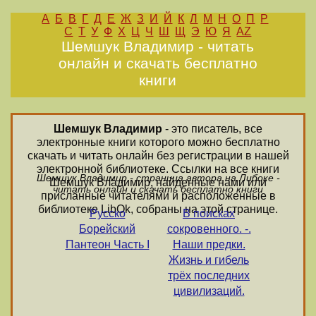
А
Б
В
Г
Д
Е
Ж
З
И
Й
К
Л
М
Н
О
П
Р
С
Т
У
Ф
Х
Ц
Ч
Ш
Щ
Э
Ю
Я
AZ
Шемшук Владимир - читать
онлайн и скачать бесплатно
книги
Шемшук Владимир
- это писатель, все
электронные книги которого можно бесплатно
скачать и читать онлайн без регистрации в нашей
электронной библиотеке. Ссылки на все книги
Шемшук Владимир - страница автора на Либоке -
Шемшук Владимир, найденные нами или
читать онлайн и скачать бесплатно книги
присланные читателями и расположенные в
библиотеке LibOk, собраны на этой странице.
Русско
В поисках
Борейский
сокровенного. -.
Пантеон Часть I
Hаши предки.
Жизнь и гибель
трёх последних
цивилизаций.