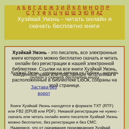
А
Б
В
Г
Д
Е
Ж
З
И
Й
К
Л
М
Н
О
П
Р
С
Т
У
Ф
Х
Ц
Ч
Ш
Щ
Э
Ю
Я
AZ
Хуэйкай Умэнь - читать онлайн и
скачать бесплатно книги
Хуэйкай Умэнь
- это писатель, все электронные
книги которого можно бесплатно скачать и читать
онлайн без регистрации в нашей электронной
библиотеке. Ссылки на все книги Хуэйкай Умэнь,
Хуэйкай Умэнь - страница автора на Либоке - читать
найденные нами или присланные читателями и
онлайн и скачать бесплатно книги
расположенные в библиотеке LibOk, собраны на
этой странице.
Застава без
ворот
Книги Хуэйкай Умэнь находятся в формате ТХТ (RTF)
или FB2 (EPUB или PDF). Никакой регистрации не нужно -
скачать или читать онлайн книги писателя Хуэйкай Умэнь
можно бесплатно, без регистрации и без СМС.
Надеемся, что от скачивания произведения Хуэйкай