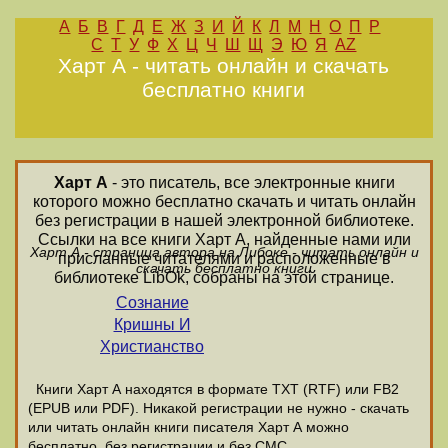
А
Б
В
Г
Д
Е
Ж
З
И
Й
К
Л
М
Н
О
П
Р
С
Т
У
Ф
Х
Ц
Ч
Ш
Щ
Э
Ю
Я
AZ
Харт А - читать онлайн и скачать
бесплатно книги
Харт А
- это писатель, все электронные книги
которого можно бесплатно скачать и читать онлайн
без регистрации в нашей электронной библиотеке.
Ссылки на все книги Харт А, найденные нами или
Харт А - страница автора на Либоке - читать онлайн и
присланные читателями и расположенные в
скачать бесплатно книги
библиотеке LibOk, собраны на этой странице.
Сознание
Кришны И
Христианство
Книги Харт А находятся в формате ТХТ (RTF) или FB2
(EPUB или PDF). Никакой регистрации не нужно - скачать
или читать онлайн книги писателя Харт А можно
бесплатно, без регистрации и без СМС.