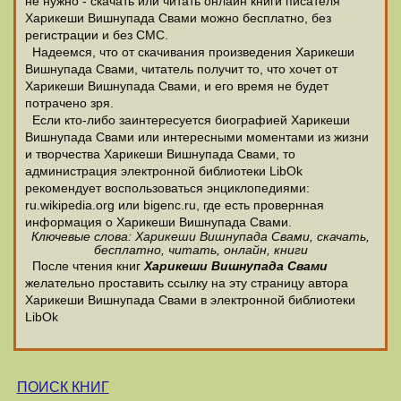
не нужно - скачать или читать онлайн книги писателя
Харикеши Вишнупада Свами можно бесплатно, без
регистрации и без СМС.
Надеемся, что от скачивания произведения Харикеши
Вишнупада Свами, читатель получит то, что хочет от
Харикеши Вишнупада Свами, и его время не будет
потрачено зря.
Если кто-либо заинтересуется биографией Харикеши
Вишнупада Свами или интересными моментами из жизни
и творчества Харикеши Вишнупада Свами, то
администрация электронной библиотеки LibOk
рекомендует воспользоваться энциклопедиями:
ru.wikipedia.org или bigenc.ru, где есть провернная
информация о Харикеши Вишнупада Свами.
Ключевые слова: Харикеши Вишнупада Свами, скачать,
бесплатно, читать, онлайн, книги
После чтения книг
Харикеши Вишнупада Свами
желательно проставить ссылку на эту страницу автора
Харикеши Вишнупада Свами в электронной библиотеки
LibOk
ПОИСК КНИГ