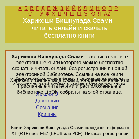
А
Б
В
Г
Д
Е
Ж
З
И
Й
К
Л
М
Н
О
П
Р
С
Т
У
Ф
Х
Ц
Ч
Ш
Щ
Э
Ю
Я
AZ
Харикеши Вишнупада Свами -
читать онлайн и скачать
бесплатно книги
Харикеши Вишнупада Свами
- это писатель, все
электронные книги которого можно бесплатно
скачать и читать онлайн без регистрации в нашей
электронной библиотеке. Ссылки на все книги
Харикеши Вишнупада Свами - страница автора на
Харикеши Вишнупада Свами, найденные нами или
Либоке - читать онлайн и скачать бесплатно книги
присланные читателями и расположенные в
библиотеке LibOk, собраны на этой странице.
Лекция О
Движении
Сознания
Кришны
Книги Харикеши Вишнупада Свами находятся в формате
ТХТ (RTF) или FB2 (EPUB или PDF). Никакой регистрации