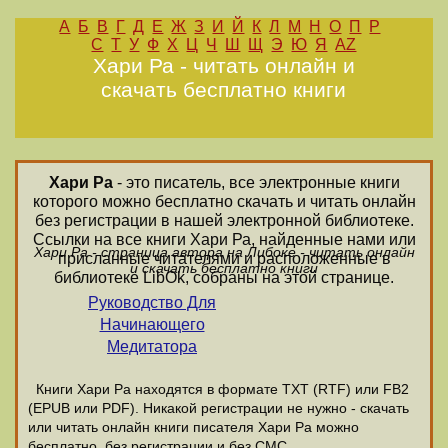
А
Б
В
Г
Д
Е
Ж
З
И
Й
К
Л
М
Н
О
П
Р
С
Т
У
Ф
Х
Ц
Ч
Ш
Щ
Э
Ю
Я
AZ
Хари Ра - читать онлайн и
скачать бесплатно книги
Хари Ра
- это писатель, все электронные книги
которого можно бесплатно скачать и читать онлайн
без регистрации в нашей электронной библиотеке.
Ссылки на все книги Хари Ра, найденные нами или
Хари Ра - страница автора на Либоке - читать онлайн
присланные читателями и расположенные в
и скачать бесплатно книги
библиотеке LibOk, собраны на этой странице.
Руководство Для
Начинающего
Медитатора
Книги Хари Ра находятся в формате ТХТ (RTF) или FB2
(EPUB или PDF). Никакой регистрации не нужно - скачать
или читать онлайн книги писателя Хари Ра можно
бесплатно, без регистрации и без СМС.