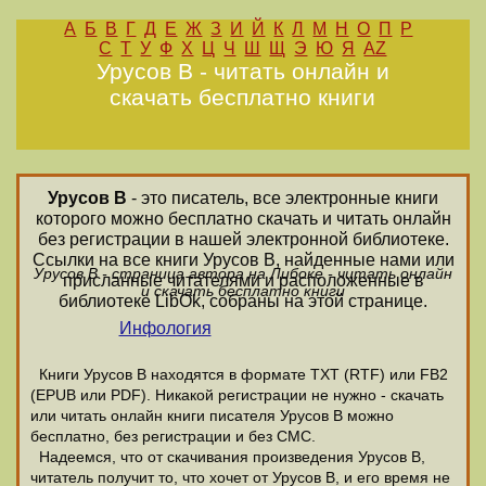
А
Б
В
Г
Д
Е
Ж
З
И
Й
К
Л
М
Н
О
П
Р
С
Т
У
Ф
Х
Ц
Ч
Ш
Щ
Э
Ю
Я
AZ
Урусов В - читать онлайн и
скачать бесплатно книги
Урусов В
- это писатель, все электронные книги
которого можно бесплатно скачать и читать онлайн
без регистрации в нашей электронной библиотеке.
Ссылки на все книги Урусов В, найденные нами или
Урусов В - страница автора на Либоке - читать онлайн
присланные читателями и расположенные в
и скачать бесплатно книги
библиотеке LibOk, собраны на этой странице.
Инфология
Книги Урусов В находятся в формате ТХТ (RTF) или FB2
(EPUB или PDF). Никакой регистрации не нужно - скачать
или читать онлайн книги писателя Урусов В можно
бесплатно, без регистрации и без СМС.
Надеемся, что от скачивания произведения Урусов В,
читатель получит то, что хочет от Урусов В, и его время не