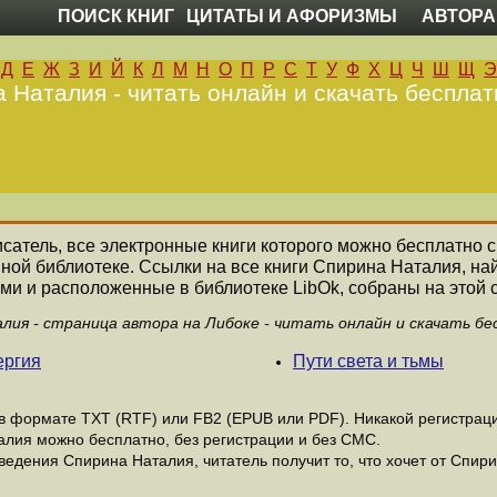
ПОИСК КНИГ
ЦИТАТЫ И АФОРИЗМЫ
АВТОРА
Д
Е
Ж
З
И
Й
К
Л
М
Н
О
П
Р
С
Т
У
Ф
Х
Ц
Ч
Ш
Щ
Э
 Наталия - читать онлайн и скачать бесплат
исатель, все электронные книги которого можно бесплатно с
нной библиотеке. Ссылки на все книги Спирина Наталия, н
ми и расположенные в библиотеке LibOk, собраны на этой 
лия - страница автора на Либоке - читать онлайн и скачать бе
ергия
Пути света и тьмы
 формате ТХТ (RTF) или FB2 (EPUB или PDF). Никакой регистрации
алия можно бесплатно, без регистрации и без СМС.
едения Спирина Наталия, читатель получит то, что хочет от Спири