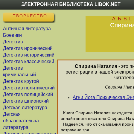
ЭЛЕКТРОННАЯ БИБЛИОТЕКА LIBOK.NET
ТВОРЧЕСТВО
А
Б
В
Г
Спирина
Античная литература
Боевики
Детектив
Детектив иронический
Детектив исторический
Детектив классический
Спирина Наталия
- это п
Детектив
регистрации в нашей электро
криминальный
читателя
Детектив крутой
Спирина Ната
Детектив политический
Детектив полицейский
Агни Йога Психическая Эн
Детектив шпионский
Детская литература
Книги Спирина Наталия находятся в
Детская
онлайн книги писателя Спирина Нат
образовательна
Надеемся, что от скачивания произв
литература
потрачено зря.
Детская остросюжетная