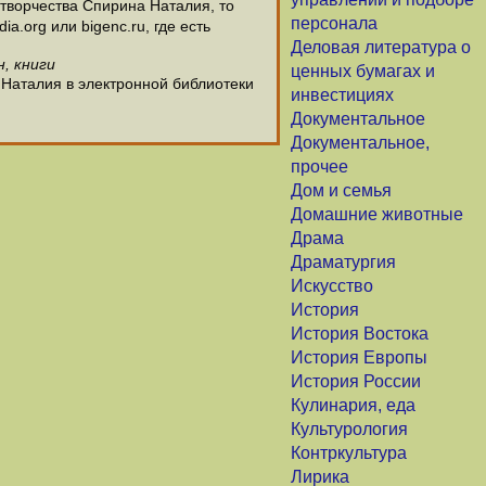
творчества Спирина Наталия, то
персонала
.org или bigenc.ru, где есть
Деловая литература о
, книги
ценных бумагах и
 Наталия в электронной библиотеки
инвестициях
Документальное
Документальное,
прочее
Дом и семья
Домашние животные
Драма
Драматургия
Искусство
История
История Востока
История Европы
История России
Кулинария, еда
Культурология
Контркультура
Лирика