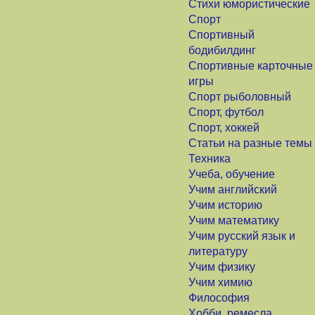
Стихи юмористические
Спорт
Спортивный
бодибилдинг
Спортивные карточные
игры
Спорт рыболовный
Спорт, футбол
Спорт, хоккей
Статьи на разные темы
Техника
Учеба, обучение
Учим английский
Учим историю
Учим математику
Учим русский язык и
литературу
Учим физику
Учим химию
Философия
Хобби, ремесла