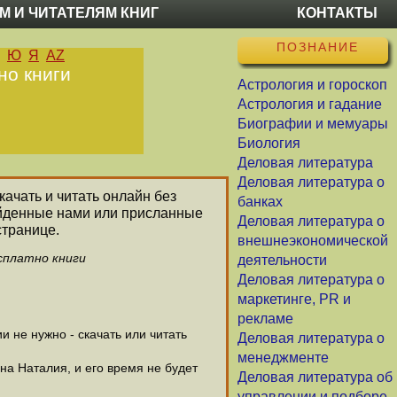
М И ЧИТАТЕЛЯМ КНИГ
КОНТАКТЫ
ПОЗНАНИЕ
Ю
Я
AZ
но книги
Астрология и гороскоп
Астрология и гадание
Биографии и мемуары
Биология
Деловая литература
Деловая литература о
качать и читать онлайн без
банках
айденные нами или присланные
Деловая литература о
странице.
внешнеэкономической
сплатно книги
деятельности
Деловая литература о
маркетинге, PR и
рекламе
 не нужно - скачать или читать
Деловая литература о
менеджменте
на Наталия, и его время не будет
Деловая литература об
управлении и подборе