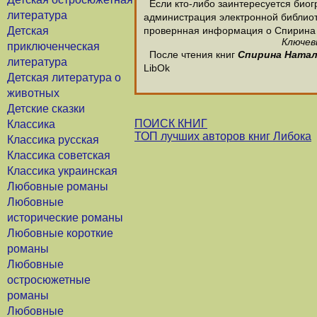
Если кто-либо заинтересуется биог
литература
администрация электронной библиотек
Детская
провернная информация о Спирина
Ключев
приключенческая
После чтения книг
Спирина Ната
литература
LibOk
Детская литература о
животных
Детские сказки
ПОИСК КНИГ
Классика
ТОП лучших авторов книг Либока
Классика русская
Классика советская
Классика украинская
Любовные романы
Любовные
исторические романы
Любовные короткие
романы
Любовные
остросюжетные
романы
Любовные