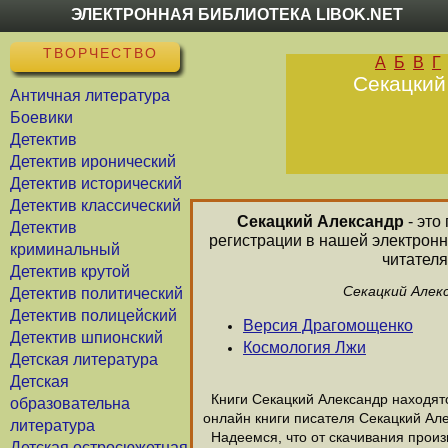
ЭЛЕКТРОННАЯ БИБЛИОТЕКА LIBOK.NET
ТВОРЧЕСТВО
А
Б
В
Г
Секацкий
Античная литература
Боевики
Детектив
Детектив иронический
Детектив исторический
Детектив классический
Секацкий Александр
- это
Детектив
регистрации в нашей электронн
криминальный
читателя
Детектив крутой
Секацкий Алекс
Детектив политический
Детектив полицейский
Версия Драгомощенко
Детектив шпионский
Космология Лжи
Детская литература
Детская
Книги Секацкий Александр находятся
образовательна
онлайн книги писателя Секацкий Ал
литература
Надеемся, что от скачивания произв
Детская остросюжетная