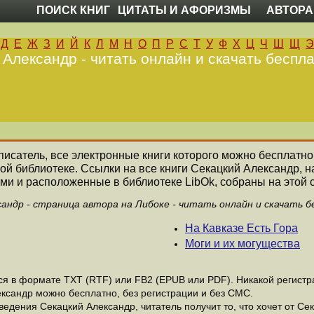
ПОИСК КНИГ
ЦИТАТЫ И АФОРИЗМЫ
АВТОРА
Д
Е
Ж
З
И
Й
К
Л
М
Н
О
П
Р
С
Т
У
Ф
Х
Ц
Ч
Ш
Щ
Э
 Александр - читать онлайн и скачать беспла
 писатель, все электронные книги которого можно бесплатно
ой библиотеке. Ссылки на все книги Секацкий Александр,
ми и расположенные в библиотеке LibOk, собраны на этой 
андр - страница автора на Либоке - читать онлайн и скачать 
На Кавказе Есть Гора
Моги и их могущества
 в формате ТХТ (RTF) или FB2 (EPUB или PDF). Никакой регистрац
ександр можно бесплатно, без регистрации и без СМС.
едения Секацкий Александр, читатель получит то, что хочет от Сек