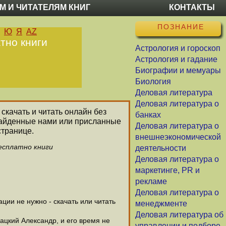
М И ЧИТАТЕЛЯМ КНИГ
КОНТАКТЫ
ПОЗНАНИЕ
Ю
Я
AZ
тно книги
Астрология и гороскоп
Астрология и гадание
Биографии и мемуары
Биология
Деловая литература
Деловая литература о
 скачать и читать онлайн без
банках
 найденные нами или присланные
Деловая литература о
странице.
внешнеэкономической
бесплатно книги
деятельности
Деловая литература о
маркетинге, PR и
рекламе
Деловая литература о
ии не нужно - скачать или читать
менеджменте
Деловая литература об
ацкий Александр, и его время не
управлении и подборе