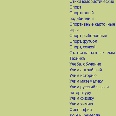
Стихи юмористические
Спорт
Спортивный
бодибилдинг
Спортивные карточные
игры
Спорт рыболовный
Спорт, футбол
Спорт, хоккей
Статьи на разные темы
Техника
Учеба, обучение
Учим английский
Учим историю
Учим математику
Учим русский язык и
литературу
Учим физику
Учим химию
Философия
Хобби, ремесла