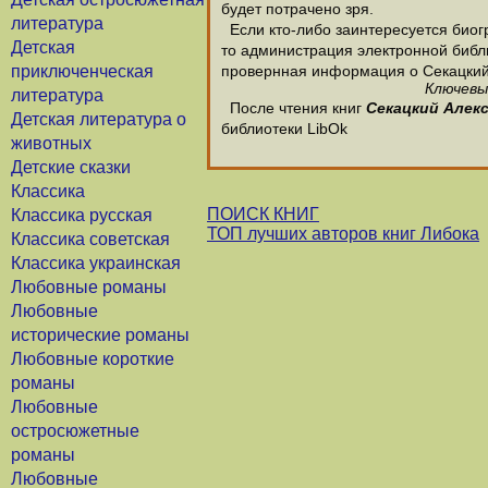
будет потрачено зря.
литература
Если кто-либо заинтересуется биог
Детская
то администрация электронной библио
приключенческая
провернная информация о Секацкий
Ключевы
литература
После чтения книг
Секацкий Алек
Детская литература о
библиотеки LibOk
животных
Детские сказки
Классика
ПОИСК КНИГ
Классика русская
ТОП лучших авторов книг Либока
Классика советская
Классика украинская
Любовные романы
Любовные
исторические романы
Любовные короткие
романы
Любовные
остросюжетные
романы
Любовные