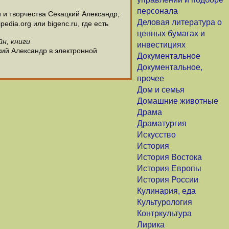
персонала
и творчества Секацкий Александр,
Деловая литература о
dia.org или bigenc.ru, где есть
ценных бумагах и
н, книги
инвестициях
кий Александр в электронной
Документальное
Документальное,
прочее
Дом и семья
Домашние животные
Драма
Драматургия
Искусство
История
История Востока
История Европы
История России
Кулинария, еда
Культурология
Контркультура
Лирика