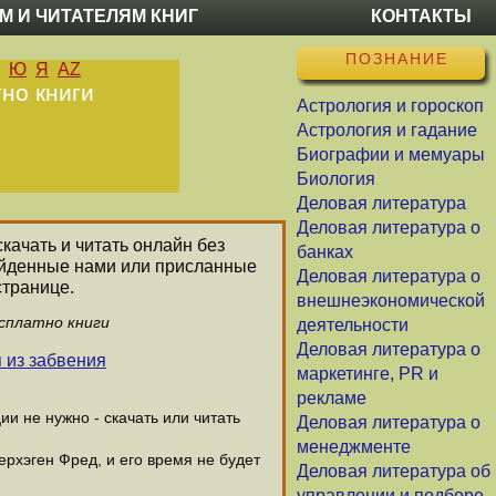
М И ЧИТАТЕЛЯМ КНИГ
КОНТАКТЫ
ПОЗНАНИЕ
Ю
Я
AZ
тно книги
Астрология и гороскоп
Астрология и гадание
Биографии и мемуары
Биология
Деловая литература
Деловая литература о
качать и читать онлайн без
банках
найденные нами или присланные
Деловая литература о
странице.
внешнеэкономической
есплатно книги
деятельности
Деловая литература о
 из забвения
маркетинге, PR и
рекламе
и не нужно - скачать или читать
Деловая литература о
менеджменте
ерхэген Фред, и его время не будет
Деловая литература об
управлении и подборе