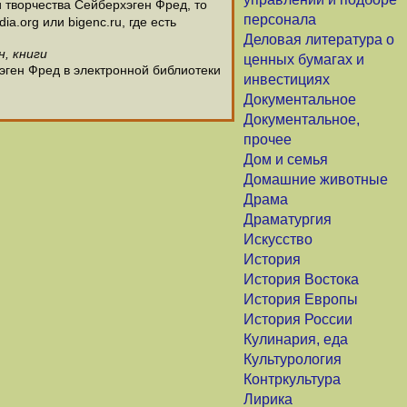
творчества Сейберхэген Фред, то
персонала
.org или bigenc.ru, где есть
Деловая литература о
н, книги
ценных бумагах и
эген Фред в электронной библиотеки
инвестициях
Документальное
Документальное,
прочее
Дом и семья
Домашние животные
Драма
Драматургия
Искусство
История
История Востока
История Европы
История России
Кулинария, еда
Культурология
Контркультура
Лирика