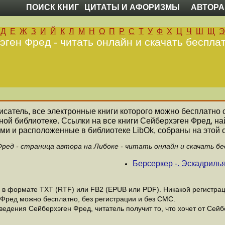
ПОИСК КНИГ
ЦИТАТЫ И АФОРИЗМЫ
АВТОРА
Д
Е
Ж
З
И
Й
К
Л
М
Н
О
П
Р
С
Т
У
Ф
Х
Ц
Ч
Ш
Щ
Э
ген Фред - читать онлайн и скачать беспла
писатель, все электронные книги которого можно бесплатно с
ной библиотеке. Ссылки на все книги Сейберхэген Фред, 
ми и расположенные в библиотеке LibOk, собраны на этой 
ред - страница автора на Либоке - читать онлайн и скачать б
Берсеркер -. Эскадрилья
в формате ТХТ (RTF) или FB2 (EPUB или PDF). Никакой регистраци
 Фред можно бесплатно, без регистрации и без СМС.
едения Сейберхэген Фред, читатель получит то, что хочет от Сейб