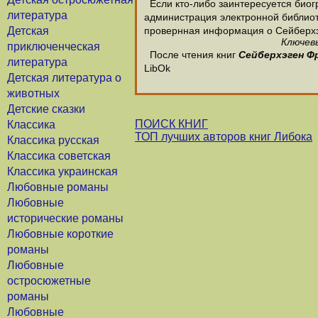
Если кто-либо заинтересуется биог
литература
администрация электронной библиотек
Детская
провернная информация о Сейберхэ
Ключевы
приключенческая
После чтения книг
Сейберхэген Ф
литература
LibOk
Детская литература о
животных
Детские сказки
ПОИСК КНИГ
Классика
ТОП лучших авторов книг Либока
Классика русская
Классика советская
Классика украинская
Любовные романы
Любовные
исторические романы
Любовные короткие
романы
Любовные
остросюжетные
романы
Любовные