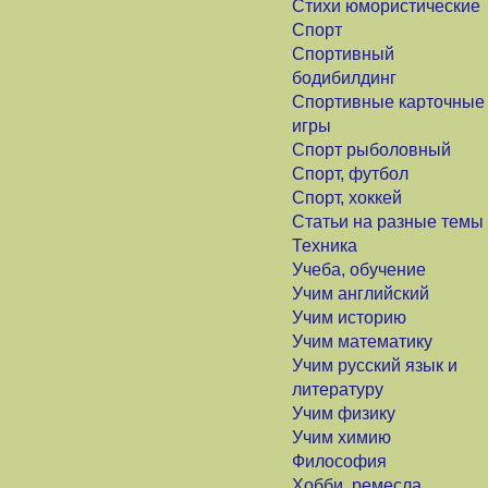
Стихи юмористические
Спорт
Спортивный
бодибилдинг
Спортивные карточные
игры
Спорт рыболовный
Спорт, футбол
Спорт, хоккей
Статьи на разные темы
Техника
Учеба, обучение
Учим английский
Учим историю
Учим математику
Учим русский язык и
литературу
Учим физику
Учим химию
Философия
Хобби, ремесла