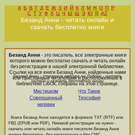
А
Б
В
Г
Д
Е
Ж
З
И
Й
К
Л
М
Н
О
П
Р
С
Т
У
Ф
Х
Ц
Ч
Ш
Щ
Э
Ю
Я
AZ
Безанд Анни - читать онлайн и
скачать бесплатно книги
Безанд Анни
- это писатель, все электронные книги
которого можно бесплатно скачать и читать онлайн
без регистрации в нашей электронной библиотеке.
Ссылки на все книги Безанд Анни, найденные нами
Безанд Анни - страница автора на Либоке - читать
или присланные читателями и расположенные в
онлайн и скачать бесплатно книги
библиотеке LibOk, собраны на этой странице.
Мистицизм
Что Такое
Совершенный
Теософия
человек
Книги Безанд Анни находятся в формате ТХТ (RTF) или
FB2 (EPUB или PDF). Никакой регистрации не нужно -
скачать или читать онлайн книги писателя Безанд Анни
можно бесплатно, без регистрации и без СМС.