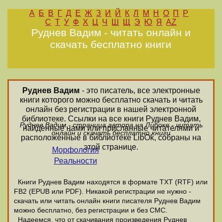
А
Б
В
Г
Д
Е
Ж
З
И
Й
К
Л
М
Н
О
П
Р
С
Т
У
Ф
Х
Ц
Ч
Ш
Щ
Э
Ю
Я
AZ
Руднев Вадим - читать онлайн и
скачать бесплатно книги
Руднев Вадим
- это писатель, все электронные
книги которого можно бесплатно скачать и читать
онлайн без регистрации в нашей электронной
библиотеке. Ссылки на все книги Руднев Вадим,
Руднев Вадим - страница автора на Либоке - читать
найденные нами или присланные читателями и
онлайн и скачать бесплатно книги
расположенные в библиотеке LibOk, собраны на
этой странице.
Морфология
Реальности
Книги Руднев Вадим находятся в формате ТХТ (RTF) или
FB2 (EPUB или PDF). Никакой регистрации не нужно -
скачать или читать онлайн книги писателя Руднев Вадим
можно бесплатно, без регистрации и без СМС.
Надеемся, что от скачивания произведения Руднев