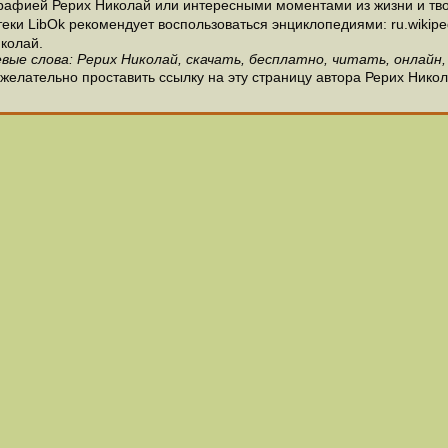
рафией Рерих Николай или интересными моментами из жизни и тво
и LibOk рекомендует воспользоваться энциклопедиями: ru.wikipedia
колай.
вые слова: Рерих Николай, скачать, бесплатно, читать, онлайн,
желательно проставить ссылку на эту страницу автора Рерих Никол