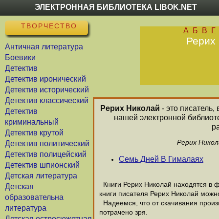
ЭЛЕКТРОННАЯ БИБЛИОТЕКА LIBOK.NET
ТВОРЧЕСТВО
А
Б
В
Г
Рерих 
Античная литература
Боевики
Детектив
Детектив иронический
Детектив исторический
Детектив классический
Рерих Николай
- это писатель,
Детектив
нашей электронной библиоте
криминальный
р
Детектив крутой
Рерих Никол
Детектив политический
Детектив полицейский
Семь Дней В Гималаях
Детектив шпионский
Детская литература
Книги Рерих Николай находятся в ф
Детская
книги писателя Рерих Николай можно
образовательна
Надеемся, что от скачивания произв
литература
потрачено зря.
Детская остросюжетная