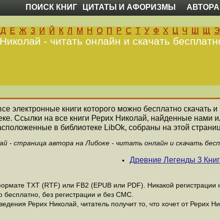
ПОИСК КНИГ
ЦИТАТЫ И АФОРИЗМЫ
АВТОРА
Д
Е
Ж
З
И
Й
К
Л
М
Н
О
П
Р
С
Т
У
Ф
Х
Ц
Ч
Ш
Щ
Э
Николай - читать онлайн и скачать бесплатн
 все электронные книги которого можно бесплатно скачать и
ке. Ссылки на все книги Рерих Николай, найденные нами 
асположенные в библиотеке LibOk, собраны на этой страниц
ай - страница автора на Либоке - читать онлайн и скачать бес
Древние Легенды 3 Кни
ормате ТХТ (RTF) или FB2 (EPUB или PDF). Никакой регистрации не
 бесплатно, без регистрации и без СМС.
едения Рерих Николай, читатель получит то, что хочет от Рерих Ни