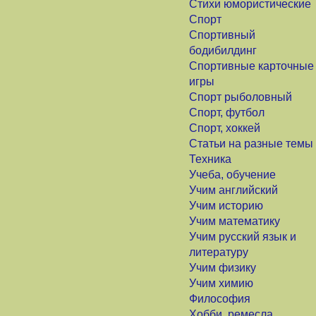
Стихи юмористические
Спорт
Спортивный
бодибилдинг
Спортивные карточные
игры
Спорт рыболовный
Спорт, футбол
Спорт, хоккей
Статьи на разные темы
Техника
Учеба, обучение
Учим английский
Учим историю
Учим математику
Учим русский язык и
литературу
Учим физику
Учим химию
Философия
Хобби, ремесла