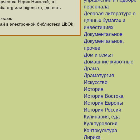
рчества Рерих Николай, то
персонала
.org или bigenc.ru, где есть
Деловая литература о
 книги
ценных бумагах и
ай в электронной библиотеки LibOk
инвестициях
Документальное
Документальное,
прочее
Дом и семья
Домашние животные
Драма
Драматургия
Искусство
История
История Востока
История Европы
История России
Кулинария, еда
Культурология
Контркультура
Лирика