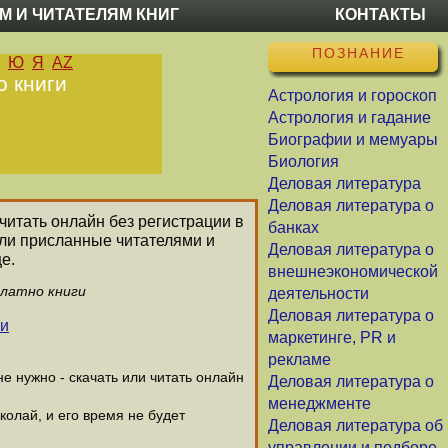
М И ЧИТАТЕЛЯМ КНИГ
КОНТАКТЫ
ПОЗНАНИЕ
Ю
Я
AZ
о книги
Астрология и гороскоп
Астрология и гадание
Биографии и мемуары
Биология
Деловая литература
Деловая литература о
 читать онлайн без регистрации в
банках
или присланные читателями и
Деловая литература о
е.
внешнеэкономической
платно книги
деятельности
Деловая литература о
ги
маркетинге, PR и
рекламе
 нужно - скачать или читать онлайн
Деловая литература о
менеджменте
колай, и его время не будет
Деловая литература об
управлении и подборе