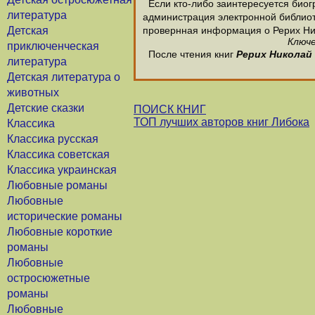
Если кто-либо заинтересуется биог
литература
администрация электронной библиотек
Детская
провернная информация о Рерих Ни
Ключе
приключенческая
После чтения книг
Рерих Николай
литература
Детская литература о
животных
Детские сказки
ПОИСК КНИГ
ТОП лучших авторов книг Либока
Классика
Классика русская
Классика советская
Классика украинская
Любовные романы
Любовные
исторические романы
Любовные короткие
романы
Любовные
остросюжетные
романы
Любовные